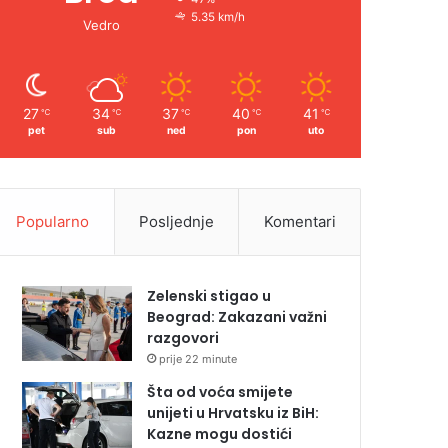
5.35 km/h
Vedro
27
34
37
40
41
℃
℃
℃
℃
℃
pet
sub
ned
pon
uto
Popularno
Posljednje
Komentari
Zelenski stigao u
Beograd: Zakazani važni
razgovori
prije 22 minute
Šta od voća smijete
unijeti u Hrvatsku iz BiH:
Kazne mogu dostići