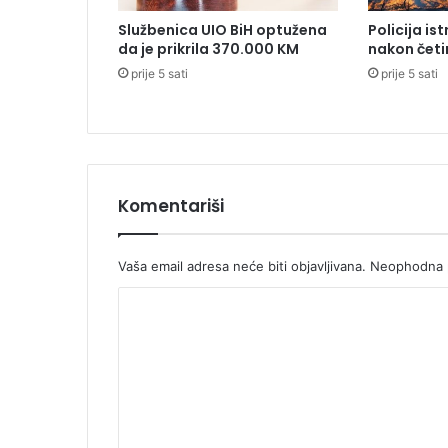
d
Službenica UIO BiH optužena
Policija is
i
da je prikrila 370.000 KM
nakon četi
k
prije 5 sati
prije 5 sati
a
:
R
S
n
e
m
Komentariši
a
p
a
Vaša email adresa neće biti objavljivana.
Neophodna p
r
K
a
u
o
i
m
n
o
e
s
n
t