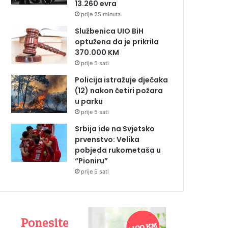
13.260 evra
prije 25 minuta
Službenica UIO BiH
optužena da je prikrila
370.000 KM
prije 5 sati
Policija istražuje dječaka
(12) nakon četiri požara
u parku
prije 5 sati
Srbija ide na Svjetsko
prvenstvo: Velika
pobjeda rukometaša u
“Pioniru”
prije 5 sati