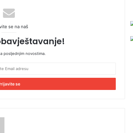
vite se na naš
obavještavanje!
sa posljednjim novostima.
S
D
S