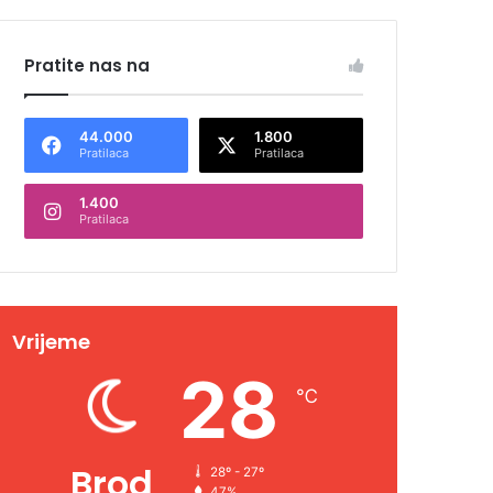
Pratite nas na
44.000
1.800
Pratilaca
Pratilaca
1.400
Pratilaca
Vrijeme
28
℃
Brod
28º - 27º
47%