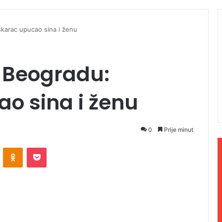
arac upucao sina i ženu
 Beogradu:
o sina i ženu
0
Prije minut
ontakte
Odnoklassniki
Pocket