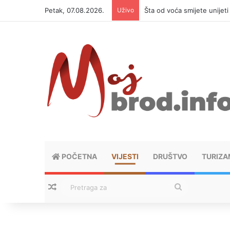
Petak, 07.08.2026.
Uživo
Šta od voća smijete unijet
POČETNA
VIJESTI
DRUŠTVO
TURIZA
Nasumični tekstovi
Pretraga
za