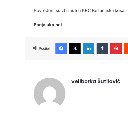
Povređeni su zbrinuti u KBC Bežanijska kosa.
Banjaluka.net
Facebook
X
LinkedIn
Tumblr
Pinterest
Podijeli
Veliborka Šutilović