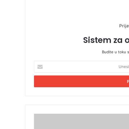
Prija
Sistem za 
Budite u toku 
U
n
e
s
i
t
e
E
m
Z
a
o
i
r