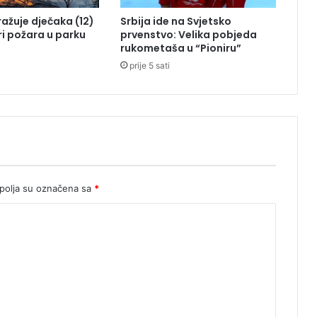
i
tražuje dječaka (12)
Srbija ide na Svjetsko
o
ri požara u parku
prvenstvo: Velika pobjeda
n
rukometaša u “Pioniru”
i
prije 5 sati
s
a
n
i
z
b
o
g
n
olja su označena sa
*
e
z
a
k
o
n
i
t