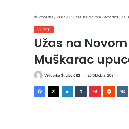
Početna
/
VIJESTI
/
Užas na Novom Beogradu: Mušk
VIJESTI
Užas na Novom
Muškarac upuca
Veliborka Šutilović
S
28 Oktobra, 2024
e
Facebook
X
LinkedIn
Tumblr
Pinterest
Reddit
VK
n
d
a
n
e
m