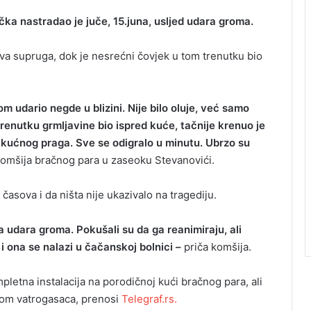
ka nastradao je juče, 15.juna, usljed udara groma.
ova supruga, dok je nesrećni čovjek u tom trenutku bio
om udario negde u blizini. Nije bilo oluje, već samo
trenutku grmljavine bio ispred kuće, tačnije krenuo je
ed kućnog praga. Sve se odigralo u minutu. Ubrzo su
komšija bračnog para u zaseoku Stevanovići.
časova i da ništa nije ukazivalo na tragediju.
a udara groma. Pokušali su da ga reanimiraju, ali
i ona se nalazi u čačanskoj bolnici –
priča komšija.
letna instalacija na porodičnoj kući bračnog para, ali
ijom vatrogasaca, prenosi
Telegraf.rs.