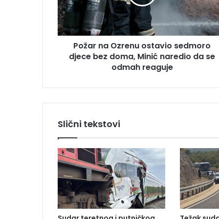
n
r
a
e
O
s
z
u
Požar na Ozrenu ostavio sedmoro
r
djece bez doma, Minić naredio da se
e
n
odmah reaguje
u
o
s
t
a
Slični tekstovi
v
i
o
s
e
d
m
o
r
Sudar teretnog i putničkog
Težak suda