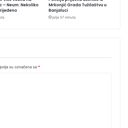
a
c – Neum: Nekoliko
Mrkonjić Grada Tužilaštvu u
p
rijeđeno
Banjaluci
j
uta
prije 57 minuta
e
š
a
č
i
o
k
i
l
olja su označena sa
*
o
m
e
t
a
r
d
a
p
o