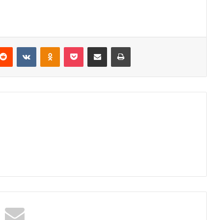
Reddit
VKontakte
Odnoklassniki
Pocket
Podijeli putem Emaila
Odštampaj