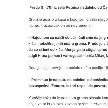
Predo G. (79) iz sela Petnica nedaleko od Čač
Grom je udario u kuću u kojoj se nalazila njeg
ispred, tražeći zaklon od nevremena.
–
Najednom su naišli oblaci i čuli smo da je gr
kiša i nekoliko jakih udara groma. Predo je u 
da se skloni od kiše. Munja ga je stigla ispr
stigli Hitna pomoć i vatrogasci –
priča Milan, 
Dodaje da je nevrijeme počelo nešto poslije 19 
–
Preminuo je na putu do bolnice, od posledic
bezuspešno. Ženu su lekari uspeli da povrate 
Komšije kažu da je od udara groma planula komp
da je vatra brzo lokalizovana brzom intervenc