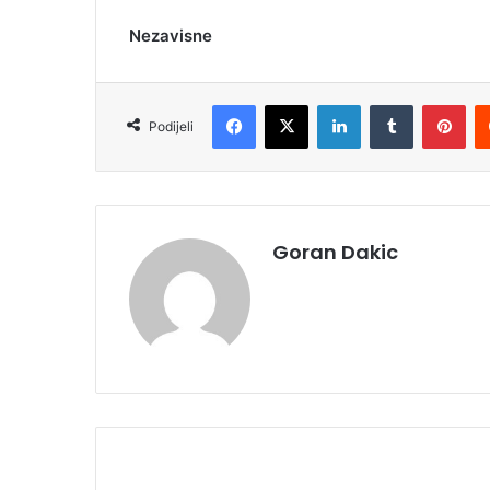
Nezavisne
Facebook
X
LinkedIn
Tumblr
Pinterest
Podijeli
Goran Dakic