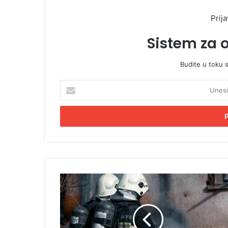
Prija
Sistem za 
Budite u toku 
U
n
e
s
i
t
e
E
m
P
a
o
i
ž
l
a
a
r
d