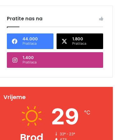
Pratite nas na
44.000
1.800
Pratilaca
Pratilaca
1.400
Pratilaca
Vrijeme
29
℃
Brod
33º - 23º
47%