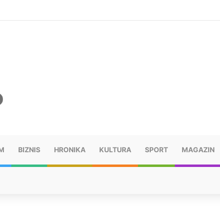
šu: “Taj poraz me uništio”
M
BIZNIS
HRONIKA
KULTURA
SPORT
MAGAZIN