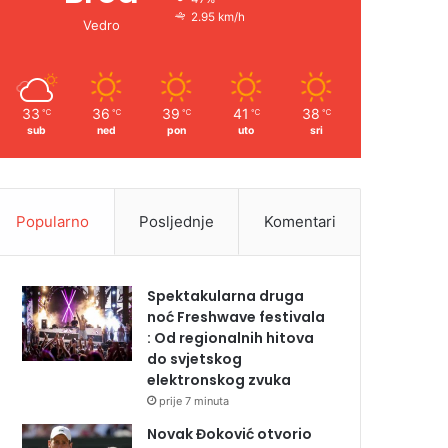
2.95 km/h
Vedro
33
36
39
41
38
℃
℃
℃
℃
℃
sub
ned
pon
uto
sri
Popularno
Posljednje
Komentari
Spektakularna druga
noć Freshwave festivala
: Od regionalnih hitova
do svjetskog
elektronskog zvuka
prije 7 minuta
Novak Đoković otvorio