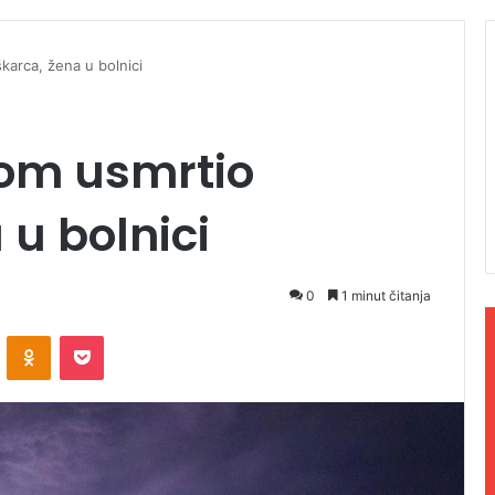
karca, žena u bolnici
Grom usmrtio
u bolnici
0
1 minut čitanja
ontakte
Odnoklassniki
Pocket