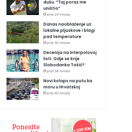
dušu: “Taj poraz me
uništio”
prije 29 minuta
Danas naoblačenje uz
lokalne pljuskove i blagi
pad temperature
prije 35 minuta
Decenija na Interpolovoj
listi: Gdje se krije
Slobodanka Tošić?
prije 38 minuta
Novi kolaps na putu ka
moru u Hrvatskoj
prije 40 minuta