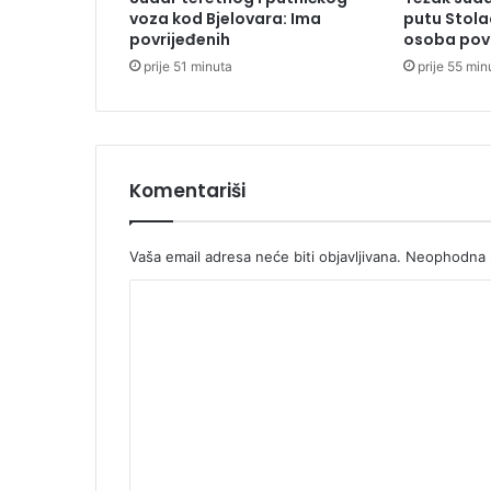
o
voza kod Bjelovara: Ima
putu Stola
d
povrijeđenih
osoba pov
j
prije 51 minuta
prije 55 min
e
c
e
b
e
z
Komentariši
d
o
m
Vaša email adresa neće biti objavljivana.
Neophodna p
a
K
,
M
o
i
m
n
i
e
ć
n
n
t
a
r