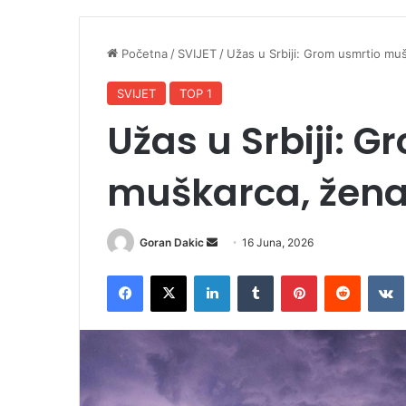
Početna
/
SVIJET
/
Užas u Srbiji: Grom usmrtio muš
SVIJET
TOP 1
Užas u Srbiji: 
muškarca, žena 
Goran Dakic
S
16 Juna, 2026
e
Facebook
X
LinkedIn
Tumblr
Pinterest
Reddit
VK
n
d
a
n
e
m