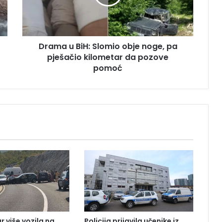
u
B
i
H
Drama u BiH: Slomio obje noge, pa
:
pješačio kilometar da pozove
S
l
pomoć
o
m
i
o
o
b
j
e
n
o
g
e
,
p
r više vozila na
Policija prijavila učenike iz