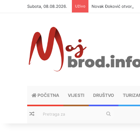
Subota, 08.08.2026.
Uživo
Novak Đoković otvorio du
POČETNA
VIJESTI
DRUŠTVO
TURIZA
Nasumični tekstovi
Pretraga
za