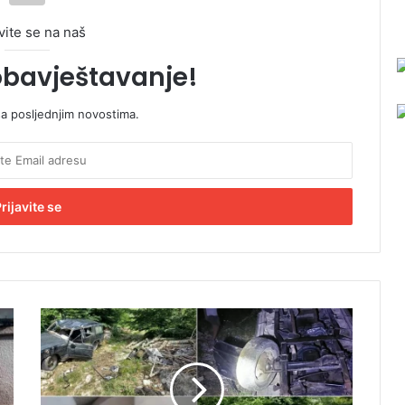
vite se na naš
obavještavanje!
sa posljednjim novostima.
D
r
a
m
a