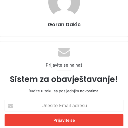
Goran Dakic
Prijavite se na naš
Sistem za obavještavanje!
Budite u toku sa posljednjim novostima.
U
n
e
s
i