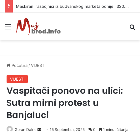
Maskirani razbojnici iz budvanskog marketa odnijeli 320.000 evra
Meni
P
Početna
/
VIJESTI
VIJESTI
Vaspitači ponovo na ulici:
Sutra mirni protest u
Banjaluci
Goran Dakic
S
15 Septembra, 2025
0
1 minut čitanja
e