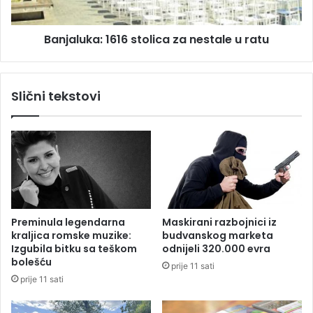
o
k
G
a
r
Banjaluka: 1616 stolica za nestale u ratu
:
č
1
k
6
u
1
Slični tekstovi
:
6
P
s
o
t
t
o
r
l
e
i
s
c
o
a
d
z
Preminula legendarna
Maskirani razbojnici iz
4
a
kraljica romske muzike:
budvanskog marketa
,
n
Izgubila bitku sa teškom
odnijeli 320.000 evra
1
e
bolešću
prije 11 sati
s
s
prije 11 sati
t
t
e
a