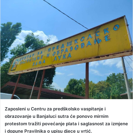
n
d
a
n
e
m
a
i
l
Zaposleni u Centru za predškolsko vaspitanje i
obrazovanje u Banjaluci sutra će ponovo mirnim
protestom tražiti povećanje plata i saglasnost za izmjene
i dopune Pravilnika o upisu djece u vrtić.