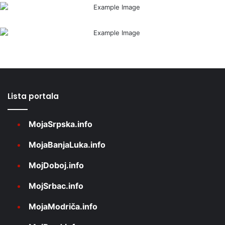
Lista portala
MojaSrpska.info
MojaBanjaLuka.info
MojDoboj.info
MojSrbac.info
MojaModriča.info