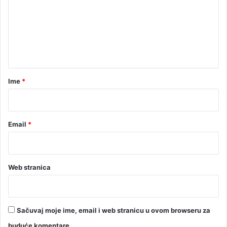
m
e
n
t
a
r
Ime
*
*
Email
*
Web stranica
Sačuvaj moje ime, email i web stranicu u ovom browseru za
buduće komentare.