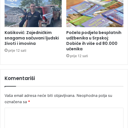
p
l
e
e
n
u
a
r
p
a
o
t
Kašiković: Zajedničkim
Počela podjela besplatnih
R
snagama sačuvani ljudski
udžbenika u Srpskoj:
u
životi i imovina
Dobiće ih više od 80.000
i
učenika
h
prije 12 sati
t
prije 12 sati
e
r
u
Komentariši
Vaša email adresa neće biti objavljivana.
Neophodna polja su
označena sa
*
K
o