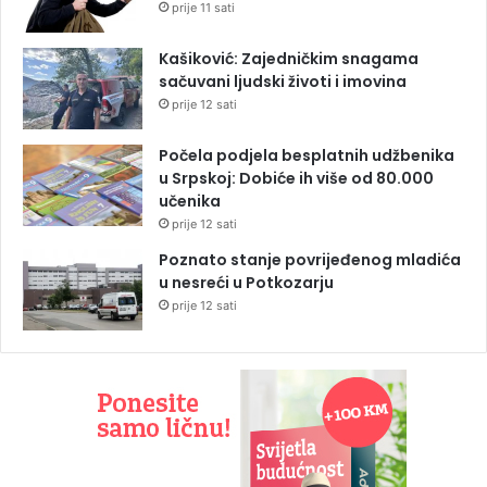
prije 11 sati
Kašiković: Zajedničkim snagama
sačuvani ljudski životi i imovina
prije 12 sati
Počela podjela besplatnih udžbenika
u Srpskoj: Dobiće ih više od 80.000
učenika
prije 12 sati
Poznato stanje povrijeđenog mladića
u nesreći u Potkozarju
prije 12 sati