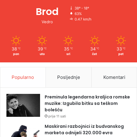
Brod
38º - 18º
63%
0.47 km/h
Vedro
38
39
35
34
33
℃
℃
℃
℃
℃
pon
uto
sri
čet
pet
Popularno
Posljednje
Komentari
Preminula legendarna kraljica romske
muzike: Izgubila bitku sa teškom
bolešću
prije 11 sati
Maskirani razbojnici iz budvanskog
marketa odnijeli 320.000 evra