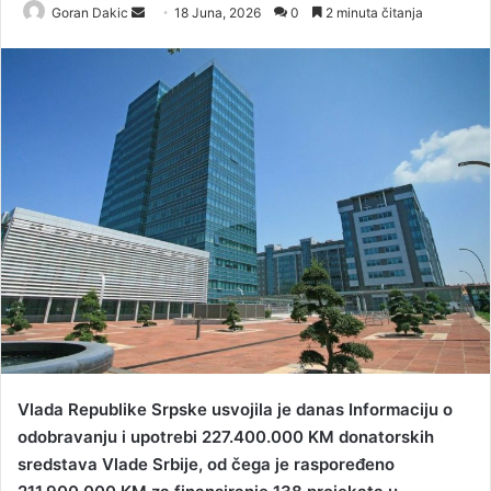
Goran Dakic
S
18 Juna, 2026
0
2 minuta čitanja
e
n
d
a
n
e
m
a
i
l
Vlada Republike Srpske usvojila je danas Informaciju o
odobravanju i upotrebi 227.400.000 KM donatorskih
sredstava Vlade Srbije, od čega je raspoređeno