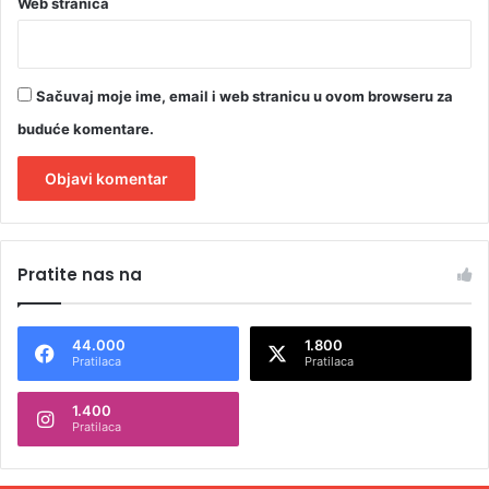
g
Web stranica
p
o
t
p
Sačuvaj moje ime, email i web stranicu u ovom browseru za
i
buduće komentare.
s
a
A
l
Pratite nas na
t
e
44.000
1.800
r
Pratilaca
Pratilaca
n
1.400
a
Pratilaca
t
i