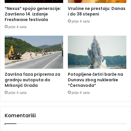
š
O
“Nexus“ spojio generacije:
Vrućine ne prestaju: Danas
k
B
Završeno 14. izdanje
i do 38 stepeni
o
i
Freshwave festivala
prije 4 sata
o
H
prije 4 sata
b
z
o
a
l
o
j
b
e
r
l
a
u
d
o
u
Završna faza priprema za
Potopljene četiri barže na
s
p
gradnju autoputa do
Dunavu zbog nuklearke
i
o
Mrkonjić Grada
“Černavoda”
g
d
prije 4 sata
prije 4 sata
u
a
r
t
a
a
Komentariši
n
k
i
a
c
g