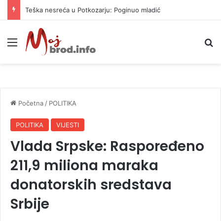
Vrućine ne prestaju: Danas i do 38 stepeni
Meni
P
Početna
/
POLITIKA
POLITIKA
VIJESTI
Vlada Srpske: Raspoređeno
211,9 miliona maraka
donatorskih sredstava
Srbije