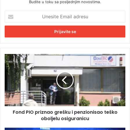
Budite u toku sa posljednjim novostima.
U
n
e
s
i
t
e
E
F
m
o
a
n
i
d
l
P
a
I
d
O
r
p
e
r
s
Fond PIO priznao grešku i penzionisao teško
i
u
oboljelu osiguranicu
z
n