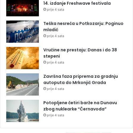
14. izdanje Freshwave festivala
prije 4 sata
Teška nesreća u Potkozarju: Poginuo
mladić
prije 4 sata
Vrućine ne prestaju: Danas i do 38
stepeni
prije 4 sata
Završna faza priprema za gradnju
autoputa do Mrkonjić Grada
prije 4 sata
Potopljene četiri barže na Dunavu
zbog nuklearke “Černavoda”
prije 4 sata