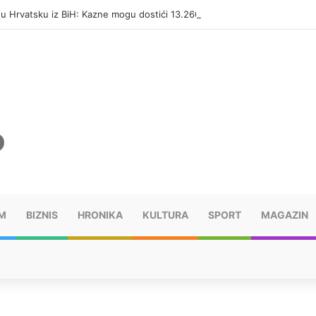
i u Hrvatsku iz BiH: Kazne mogu dostići 13.260 evra
M
BIZNIS
HRONIKA
KULTURA
SPORT
MAGAZIN