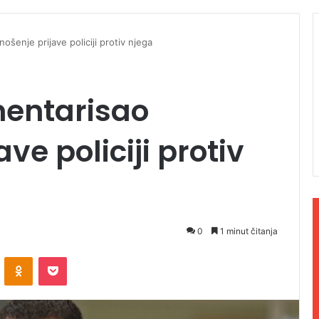
šenje prijave policiji protiv njega
mentarisao
ve policiji protiv
0
1 minut čitanja
ontakte
Odnoklassniki
Pocket