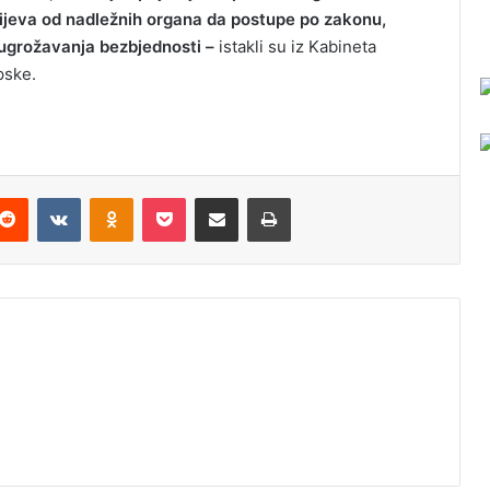
tijeva od nadležnih organa da postupe po zakonu,
 ugrožavanja bezbjednosti –
istakli su iz Kabineta
pske.
Reddit
VKontakte
Odnoklassniki
Pocket
Podijeli putem Emaila
Odštampaj