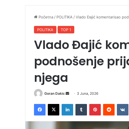
Početna
/
POLITIKA
/
Vlado Đajić komentarisao podno
POLITIKA
TOP 1
Vlado Đajić ko
podnošenje prija
njega
Goran Dakic
S
3 Juna, 2026
e
Facebook
X
LinkedIn
Tumblr
Pinterest
Reddit
VK
n
d
a
n