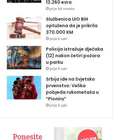
13.260 evra
prije 58 minuta
Službenica UIO BiH
optužena da je prikrila
370.000 KM
prije 5 sati
Policija istražuje dječaka
(12) nakon četiri požara
u parku
prije 5 sati
Srbija ide na Svjetsko
prvenstvo: Velika
pobjeda rukometaša u
“Pioniru”
prije 5 sati