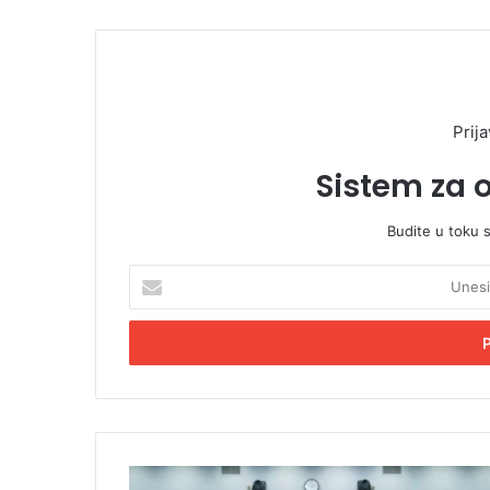
Prija
Sistem za 
Budite u toku 
U
n
e
s
i
t
e
E
m
S
a