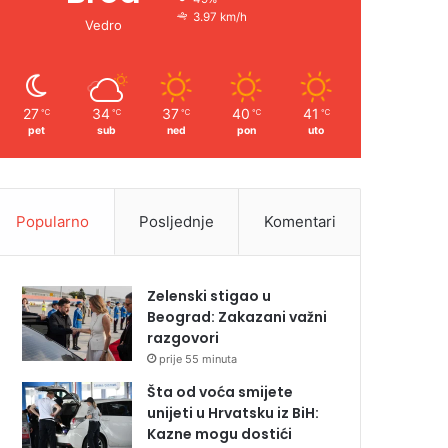
3.97 km/h
Vedro
27
34
37
40
41
℃
℃
℃
℃
℃
pet
sub
ned
pon
uto
Popularno
Posljednje
Komentari
Zelenski stigao u
Beograd: Zakazani važni
razgovori
prije 55 minuta
Šta od voća smijete
unijeti u Hrvatsku iz BiH:
Kazne mogu dostići