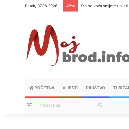
Petak, 07.08.2026.
Uživo
Šta od voća smijete unijet
POČETNA
VIJESTI
DRUŠTVO
TURIZA
Nasumični tekstovi
Pretraga
za