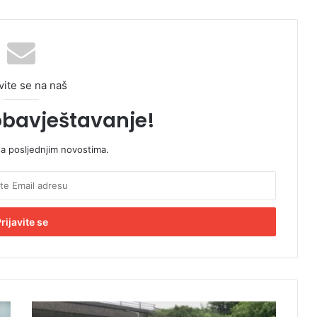
vite se na naš
obavještavanje!
sa posljednjim novostima.
T