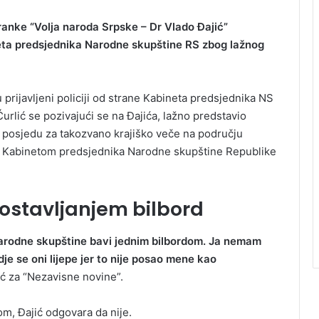
tranke “Volja naroda Srpske – Dr Vlado Đajić”
neta predsjednika Narodne skupštine RS zbog lažnog
 prijavljeni policiji od strane Kabineta predsjednika NS
Ćurlić se pozivajući se na Đajića, lažno predstavio
m posjedu za takozvano krajiško veče na području
sa Kabinetom predsjednika Narodne skupštine Republike
ostavljanjem bilbord
Narodne skupštine bavi jednim bilbordom. Ja nemam
dje se oni lijepe jer to nije posao mene kao
ć za “Nezavisne novine”.
om, Đajić odgovara da nije.