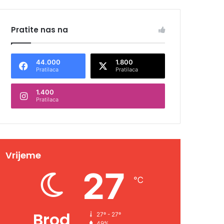
Pratite nas na
44.000
1.800
Pratilaca
Pratilaca
1.400
Pratilaca
Vrijeme
27
℃
Brod
27º - 27º
49%