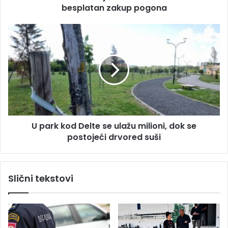
u
besplatan zakup pogona
v
e
Ž
U
e
p
l
a
j
r
e
k
z
k
a
o
r
d
e
D
n
U park kod Delte se ulažu milioni, dok se
e
u
postojeći drvored suši
l
d
t
e
e
V
s
Slični tekstovi
l
e
a
u
d
l
i
a
F
ž