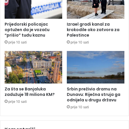
B
u
i
m
H
i
b
l
Prijedorski policajac
Izrael gradi kanal za
e
i
optužen da je vozaču
krokodile oko zatvora za
s
o
“prišio” tuđu kaznu
Palestince
p
n
prije 10 sati
prije 10 sati
l
i
a
,
t
d
a
o
n
k
z
s
a
e
k
p
Za šta se Banjaluka
Srbin preživio dramu na
u
o
zadužuje 18 miliona KM?
Dunavu: Riječna struja ga
p
s
odnijela u drugu državu
prije 10 sati
p
t
prije 10 sati
o
o
g
j
o
e
n