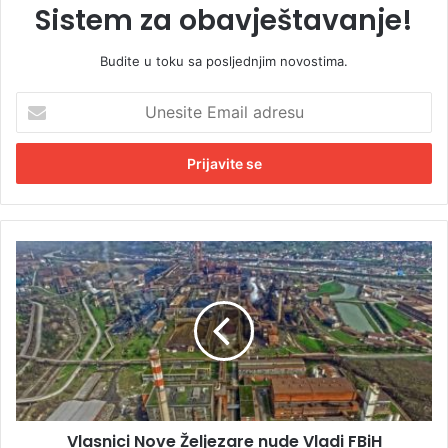
Sistem za obavještavanje!
Budite u toku sa posljednjim novostima.
U
n
e
s
i
t
e
E
V
m
l
a
a
i
s
l
n
a
i
d
c
r
i
e
N
s
Vlasnici Nove Željezare nude Vladi FBiH
o