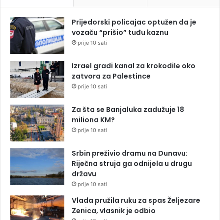
Prijedorski policajac optužen da je
vozaču “prišio” tuđu kaznu
prije 10 sati
Izrael gradi kanal za krokodile oko
zatvora za Palestince
prije 10 sati
Za šta se Banjaluka zadužuje 18
miliona KM?
prije 10 sati
Srbin preživio dramu na Dunavu:
Riječna struja ga odnijela u drugu
državu
prije 10 sati
Vlada pružila ruku za spas Željezare
Zenica, vlasnik je odbio