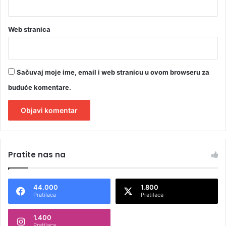
Web stranica
Sačuvaj moje ime, email i web stranicu u ovom browseru za
buduće komentare.
A
l
Pratite nas na
t
e
44.000
1.800
r
Pratilaca
Pratilaca
n
1.400
a
Pratilaca