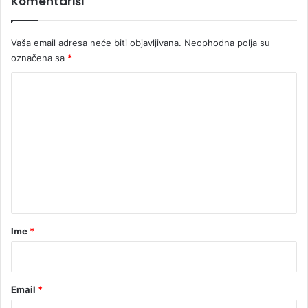
Komentariši
ć
a
i
d
Vaša email adresa neće biti objavljivana.
Neophodna polja su
r
označena sa
*
v
o
K
r
e
o
d
m
s
e
u
š
n
i
t
a
r
Ime
*
*
Email
*