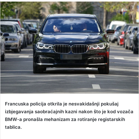
n
d
a
n
e
m
a
i
l
Francuska policija otkrila je nesvakidašnji pokušaj
izbjegavanja saobraćajnih kazni nakon što je kod vozača
BMW-a pronašla mehanizam za rotiranje registarskih
tablica.