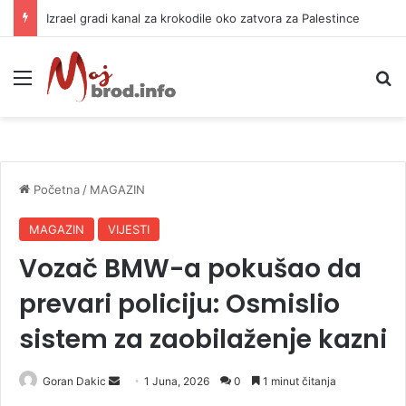
Izrael gradi kanal za krokodile oko zatvora za Palestince
Meni
P
Početna
/
MAGAZIN
MAGAZIN
VIJESTI
Vozač BMW-a pokušao da
prevari policiju: Osmislio
sistem za zaobilaženje kazni
Goran Dakic
S
1 Juna, 2026
0
1 minut čitanja
e