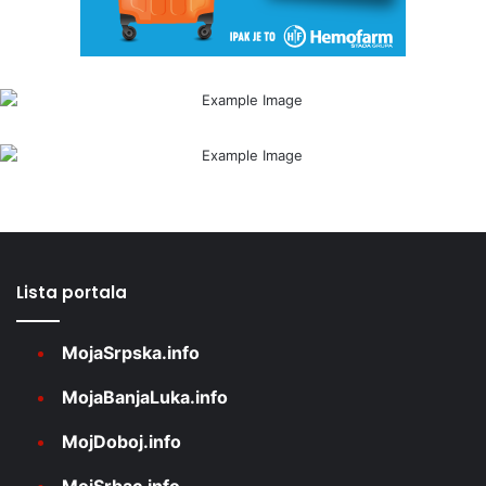
Lista portala
MojaSrpska.info
MojaBanjaLuka.info
MojDoboj.info
MojSrbac.info