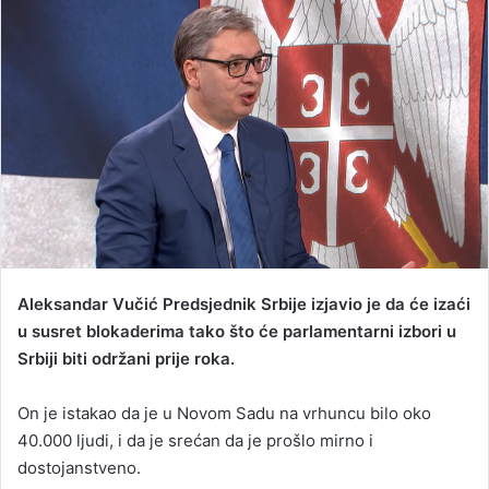
a
n
e
m
a
i
l
Aleksandar Vučić Predsjednik Srbije izjavio je da će izaći
u susret blokaderima tako što će parlamentarni izbori u
Srbiji biti održani prije roka.
On je istakao da je u Novom Sadu na vrhuncu bilo oko
40.000 ljudi, i da je srećan da je prošlo mirno i
dostojanstveno.