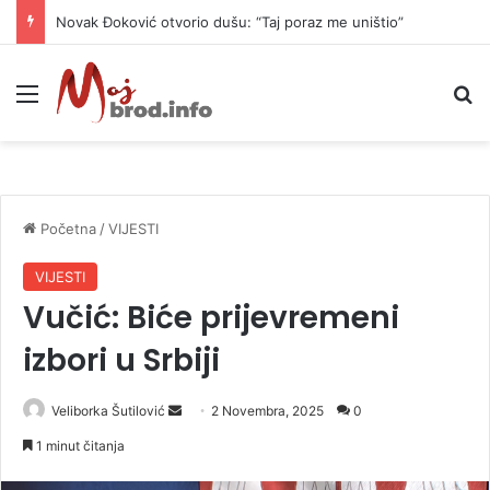
Novak Đoković otvorio dušu: “Taj poraz me uništio”
Meni
P
Početna
/
VIJESTI
VIJESTI
Vučić: Biće prijevremeni
izbori u Srbiji
Veliborka Šutilović
S
2 Novembra, 2025
0
e
1 minut čitanja
n
d