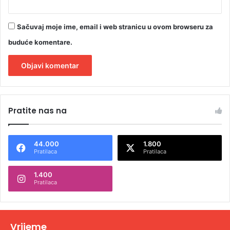
Sačuvaj moje ime, email i web stranicu u ovom browseru za
buduće komentare.
A
l
Pratite nas na
t
e
44.000
1.800
r
Pratilaca
Pratilaca
n
1.400
a
Pratilaca
t
i
v
Vrijeme