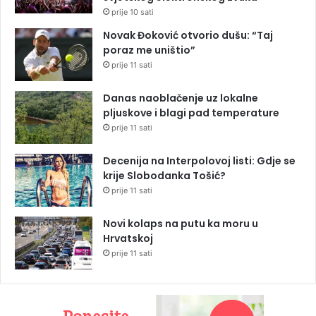
prije 10 sati
Novak Đoković otvorio dušu: “Taj
poraz me uništio”
prije 11 sati
Danas naoblačenje uz lokalne
pljuskove i blagi pad temperature
prije 11 sati
Decenija na Interpolovoj listi: Gdje se
krije Slobodanka Tošić?
prije 11 sati
Novi kolaps na putu ka moru u
Hrvatskoj
prije 11 sati