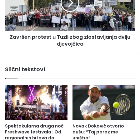
k
š
e
e
"
n
R
p
i
r
T
Završen protest u Tuzli zbog zlostavljanja dviju
o
E
djevojčica
t
U
e
g
s
l
t
Slični tekstovi
j
u
e
T
v
u
i
z
k
l
"
i
d
z
a
b
s
o
Spektakularna druga noć
Novak Đoković otvorio
e
g
Freshwave festivala : Od
dušu: “Taj poraz me
v
z
regionalnih hitova do
uništio”