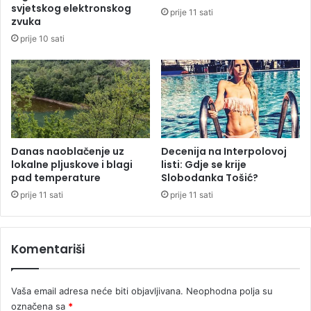
r
l
svjetskog elektronskog
prije 11 sati
a
o
zvuka
t
s
prije 10 sati
e
t
n
a
a
v
p
l
o
j
s
a
a
n
o
j
Danas naoblačenje uz
Decenija na Interpolovoj
lokalne pljuskove i blagi
listi: Gdje se krije
a
pad temperature
Slobodanka Tošić?
d
v
prije 11 sati
prije 11 sati
i
j
u
Komentariši
d
j
e
Vaša email adresa neće biti objavljivana.
Neophodna polja su
v
označena sa
*
o