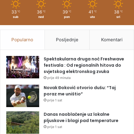
33
36
39
41
38
℃
℃
℃
℃
℃
sub
ned
pon
uto
sri
Popularno
Posljednje
Komentari
Spektakularna druga noć Freshwave
festivala : Od regionalnih hitova do
svjetskog elektronskog zvuka
prije 49 minuta
Novak Đoković otvorio dušu: “Taj
poraz me uništio”
prije 1 sat
Danas naoblačenje uz lokalne
pljuskove i blagi pad temperature
prije 1 sat