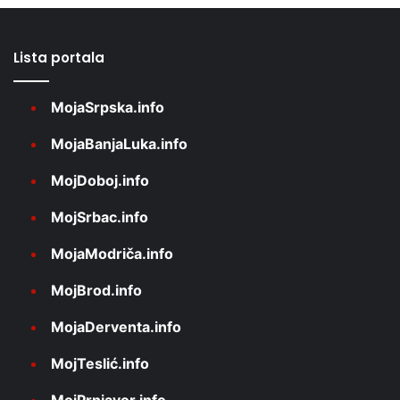
Lista portala
MojaSrpska.info
MojaBanjaLuka.info
MojDoboj.info
MojSrbac.info
MojaModriča.info
MojBrod.info
MojaDerventa.info
MojTeslić.info
MojPrnjavor.info