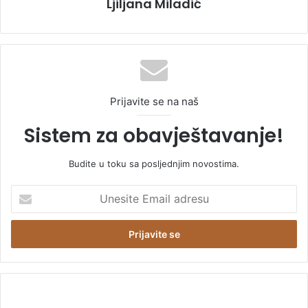
Ljiljana Miladić
Prijavite se na naš
Sistem za obavještavanje!
Budite u toku sa posljednjim novostima.
U
n
e
s
i
t
e
E
Š
m