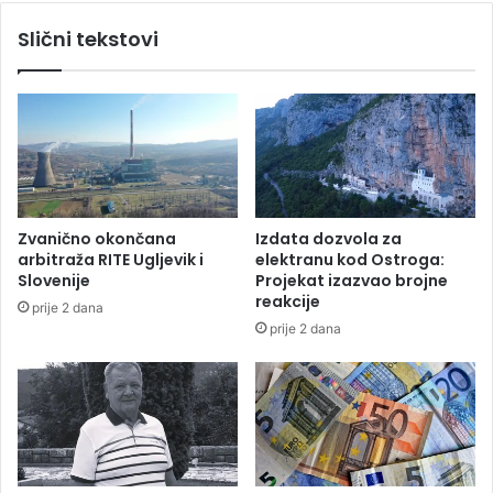
C
l
Slični tekstovi
I
i
K
j
-
a
a
p
u
s
t
i
t
Zvanično okončana
Izdata dozvola za
i
arbitraža RITE Ugljevik i
elektranu kod Ostroga:
Đ
Slovenije
Projekat izazvao brojne
o
reakcije
prije 2 dana
k
prije 2 dana
o
v
i
ć
a
?