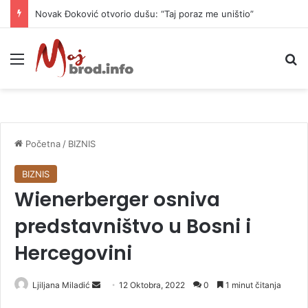
Novak Đoković otvorio dušu: “Taj poraz me uništio”
Meni
P
Početna
/
BIZNIS
BIZNIS
Wienerberger osniva
predstavništvo u Bosni i
Hercegovini
Ljiljana Miladić
S
12 Oktobra, 2022
0
1 minut čitanja
e