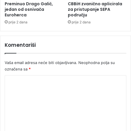
Preminuo Drago Galić,
CBBiH zvanično aplicirala
jedan od osnivača
za pristupanje SEPA
Euroherca
području
prije 2 dana
prije 2 dana
Komentariši
Vaša email adresa neće biti objavljivana.
Neophodna polja su
označena sa
*
K
o
m
e
n
t