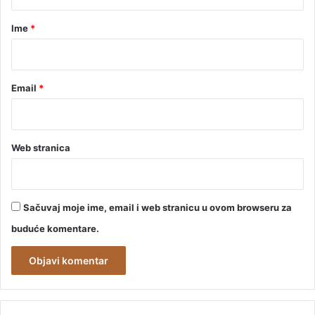
a
r
Ime
*
*
Email
*
Web stranica
Sačuvaj moje ime, email i web stranicu u ovom browseru za
buduće komentare.
A
l