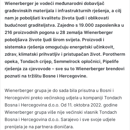
Wienerberger je vodeći međunarodni dobavljač
n
građevinskih materijala i infrastrukturnih rješenja, a cilj
d
nam je poboljšati kvalitetu života ljudi i oblikovati
a
budućnost graditeljstva. Zajedno s 19.000 zaposlenika u
n
216 proizvodnih pogona u 28 zemalja Wienerberger
e
poboljšava živote ljudi širom svijeta. Proizvodi i
m
a
sistemska rješenja omogućuju energetski učinkovit,
i
zdrav, klimatski prihvatljiv i pristupačan život. Porotherm
l
opeka, Tondach crijep, Semmelrock opločnici, Pipelife
rješenja za cjevovode – sve su to Wienerberger brendovi
poznati na tržištu Bosne i Hercegovine.
Wienerberger grupa je do sada bila prisutna u Bosni i
Hercegovini preko većinskog udjela u kompaniji Tondach
Bosna i Hercegovina d.o.o. Od 11. oktobra 2022. godine
Wienerberger grupa više nije većinski vlasnik Tondach
Bosna i Hercegovina d.o.o. Sarajevo i sve svoje udjele
prenijela je na partnera dioničara.