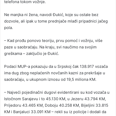
telefona tokom vožnje.
Ne manjka ni žena, navodi Đukić, koje su ostale bez
dozvole, ali ipak u tome prednjače mlađi pripadnici jačeg
pola.
– Kad prođu ponovo teoriju, prvu pomoć i vožnju, više
paze u saobraćaju. Na kraju, svi naučimo na svojim
greškama – zaključio je Đukić.
Podaci MUP-a pokazuju da u Srpskoj čak 138.917 vozača
ima dug zbog neplaćenih novčanih kazni za prekršaje u
saobraćaju, u ukupnom iznosu od 19,5 miliona KM.
– Najveći pojedinačni dugovi evidentirani su kod vozača u
Istočnom Sarajevu i to 45.130 KM, u Јezeru 43.794 KM,
Prijedoru 43.465 KM, Doboju 40.258 KM, Bijeljini 33.815
KM i Banjaluci 33.091 KM – rekli su iz policije i dodali da