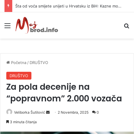
Šta od voća smijete unijeti u Hrvatsku iz BiH: Kazne mogu dostići 13.260 evra
Meni
P
Početna
/
DRUŠTVO
DRUŠTVO
Za pola decenije na
“popravnom” 2.000 vozača
Veliborka Šutilović
S
2 Novembra, 2025
0
e
3 minuta čitanja
n
d