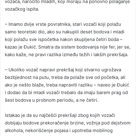
vozača, naročito mladih, koji moraju na ponovno polaganje
vozačkog ispita.
– Imamo dvije vrste povratnika, stari vozači koji polažu
samo teoretski dio, ako su nakupili deset bodova i mladi
koji polažu sve ispočetka nakon skupljena četiri boda –
kazao je Đukić. Smatra da sistem bodovanja nije fer, jer se,
kako kaže, ne pravi razlika između težih i lakših prekršaja.
– Ukoliko vozač napravi prekršaj koji stvarno ugrožava
bezbjednost na putu, treba da polaže sve od početka, ali
ako je nešto blaže, treba napraviti razliku – naveo je Đukić
i dodao da bi mladi vozači trebalo da imaju barem prag od
šest bodova u probnom periodu, a ne četiri.
Istakao je da su najčešći prekršaji zbog kojih vozači
dobijaju bodove prekoračenje brzine, vožnja pod dejstvom
alkohola, nekorišćenje pojasa i upotreba mobilnog