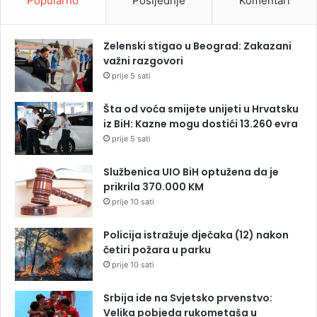
Popularno
Posljednje
Komentari
Zelenski stigao u Beograd: Zakazani
važni razgovori
prije 5 sati
Šta od voća smijete unijeti u Hrvatsku
iz BiH: Kazne mogu dostići 13.260 evra
prije 5 sati
Službenica UIO BiH optužena da je
prikrila 370.000 KM
prije 10 sati
Policija istražuje dječaka (12) nakon
četiri požara u parku
prije 10 sati
Srbija ide na Svjetsko prvenstvo:
Velika pobjeda rukometaša u