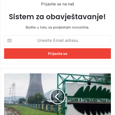
Prijavite se na naš
Sistem za obavještavanje!
Budite u toku sa posljednjim novostima.
U
n
e
s
i
t
e
E
T
m
e
a
r
i
m
l
o
a
e
d
l
r
e