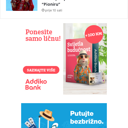
“Pioniru”
prije 10 sati