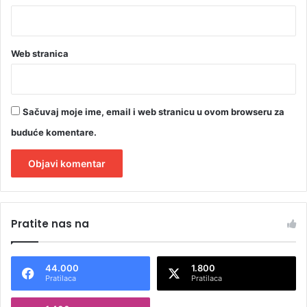
Web stranica
Sačuvaj moje ime, email i web stranicu u ovom browseru za
buduće komentare.
A
l
Pratite nas na
t
e
44.000
1.800
r
Pratilaca
Pratilaca
n