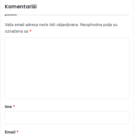
j
Komentariši
i
Vaša email adresa neće biti objavljivana.
Neophodna polja su
označena sa
*
K
o
m
e
n
t
a
r
Ime
*
*
Email
*