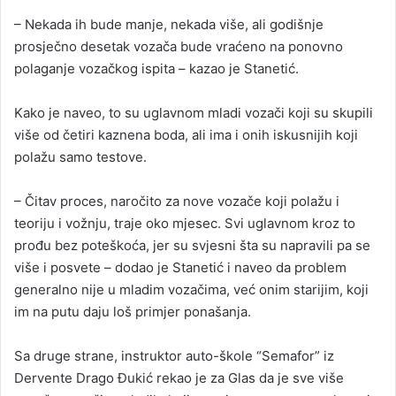
– Nekada ih bude manje, nekada više, ali godišnje
prosječno desetak vozača bude vraćeno na ponovno
polaganje vozačkog ispita – kazao je Stanetić.
Kako je naveo, to su uglavnom mladi vozači koji su skupili
više od četiri kaznena boda, ali ima i onih iskusnijih koji
polažu samo testove.
– Čitav proces, naročito za nove vozače koji polažu i
teoriju i vožnju, traje oko mjesec. Svi uglavnom kroz to
prođu bez poteškoća, jer su svjesni šta su napravili pa se
više i posvete – dodao je Stanetić i naveo da problem
generalno nije u mladim vozačima, već onim starijim, koji
im na putu daju loš primjer ponašanja.
Sa druge strane, instruktor auto-škole “Semafor” iz
Dervente Drago Đukić rekao je za Glas da je sve više