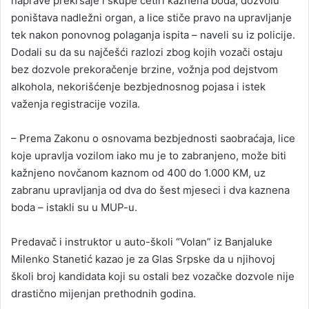
naprave prekršaje i skupe četiri kaznena boda, dozvolu
poništava nadležni organ, a lice stiče pravo na upravljanje
tek nakon ponovnog polaganja ispita – naveli su iz policije.
Dodali su da su najčešći razlozi zbog kojih vozači ostaju
bez dozvole prekoračenje brzine, vožnja pod dejstvom
alkohola, nekorišćenje bezbjednosnog pojasa i istek
važenja registracije vozila.
– Prema Zakonu o osnovama bezbjednosti saobraćaja, lice
koje upravlja vozilom iako mu je to zabranjeno, može biti
kažnjeno novčanom kaznom od 400 do 1.000 KM, uz
zabranu upravljanja od dva do šest mjeseci i dva kaznena
boda – istakli su u MUP-u.
Predavač i instruktor u auto-školi “Volan” iz Banjaluke
Milenko Stanetić kazao je za Glas Srpske da u njihovoj
školi broj kandidata koji su ostali bez vozačke dozvole nije
drastično mijenjan prethodnih godina.