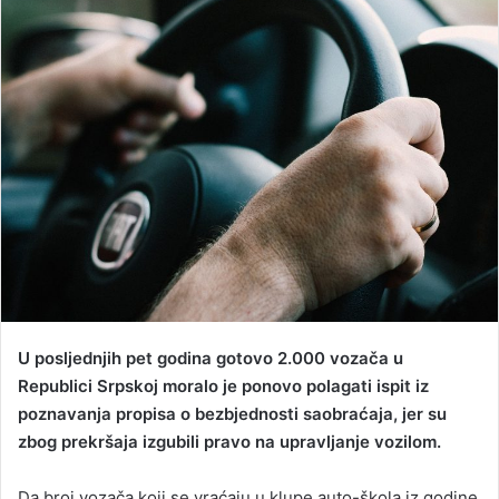
a
n
e
m
a
i
l
U posljednjih pet godina gotovo 2.000 vozača u
Republici Srpskoj moralo je ponovo polagati ispit iz
poznavanja propisa o bezbjednosti saobraćaja, jer su
zbog prekršaja izgubili pravo na upravljanje vozilom.
Da broj vozača koji se vraćaju u klupe auto-škola iz godine