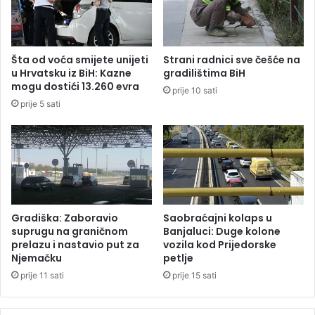
a
e
š
n
l
o
a
n
Šta od voća smijete unijeti
Strani radnici sve češće na
i
o
u Hrvatsku iz BiH: Kazne
gradilištima BiH
z
ž
mogu dostići 13.260 evra
prije 10 sati
p
e
prije 5 sati
o
m
g
u
o
v
n
o
a
z
u
u
B
Gradiška: Zaboravio
Saobraćajni kolaps u
r
suprugu na graničnom
Banjaluci: Duge kolone
prelazu i nastavio put za
vozila kod Prijedorske
i
Njemačku
petlje
t
a
prije 11 sati
prije 15 sati
n
i