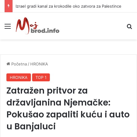
Izrael gradi kanal za krokodile oko zatvora za Palestince
Meni
P
Početna
/
HRONIKA
HRONIKA
TOP 1
Zatražen pritvor za
državljanina Njemačke:
Pokušao zapaliti kuću i auto
u Banjaluci