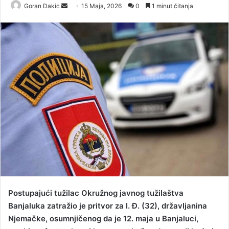
Goran Dakic
S
15 Maja, 2026
0
1 minut čitanja
e
n
d
a
n
e
m
a
i
l
Postupajući tužilac Okružnog javnog tužilaštva
Banjaluka zatražio je pritvor za I. Đ. (32), državljanina
Njemačke, osumnjičenog da je 12. maja u Banjaluci,