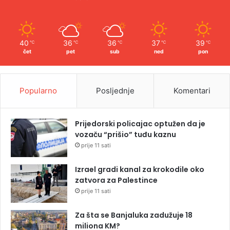
40
36
36
37
39
℃
℃
℃
℃
℃
čet
pet
sub
ned
pon
Popularno
Posljednje
Komentari
Prijedorski policajac optužen da je
vozaču “prišio” tuđu kaznu
prije 11 sati
Izrael gradi kanal za krokodile oko
zatvora za Palestince
prije 11 sati
Za šta se Banjaluka zadužuje 18
miliona KM?