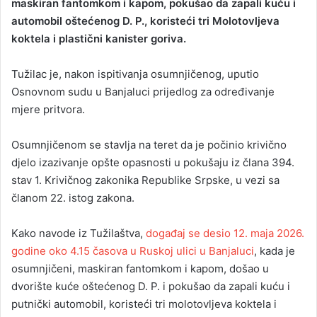
maskiran fantomkom i kapom, pokušao da zapali kuću i
automobil oštećenog D. P., koristeći tri Molotovljeva
koktela i plastični kanister goriva.
Tužilac je, nakon ispitivanja osumnjičenog, uputio
Osnovnom sudu u Banjaluci prijedlog za određivanje
mjere pritvora.
Osumnjičenom se stavlja na teret da je počinio krivično
djelo izazivanje opšte opasnosti u pokušaju iz člana 394.
stav 1. Krivičnog zakonika Republike Srpske, u vezi sa
članom 22. istog zakona.
Kako navode iz Tužilaštva,
događaj se desio 12. maja 2026.
godine oko 4.15 časova u Ruskoj ulici u Banjaluci
, kada je
osumnjičeni, maskiran fantomkom i kapom, došao u
dvorište kuće oštećenog D. P. i pokušao da zapali kuću i
putnički automobil, koristeći tri molotovljeva koktela i