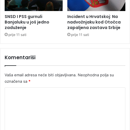
i
n
g
SNSD I PSS gurnuli
Incident u Hrvatskoj: Na
a
Banjaluku u još jedno
nadvožnjaku kod Otočca
z
zaduženje
zapaljena zastava Srbije
a
prije 11 sati
prije 11 sati
g
o
r
Komentariši
i
v
o
Vaša email adresa neće biti objavljivana.
Neophodna polja su
označena sa
*
K
o
m
e
n