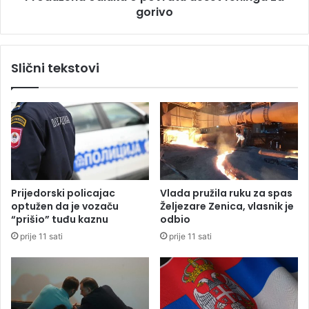
e
gorivo
d
n
l
z
u
b
k
Slični tekstovi
o
a
g
o
t
p
u
o
č
v
e
r
a
t
u
Prijedorski policajac
Vlada pružila ruku za spas
d
optužen da je vozaču
Željezare Zenica, vlasnik je
e
“prišio” tuđu kaznu
odbio
s
prije 11 sati
prije 11 sati
e
t
f
e
n