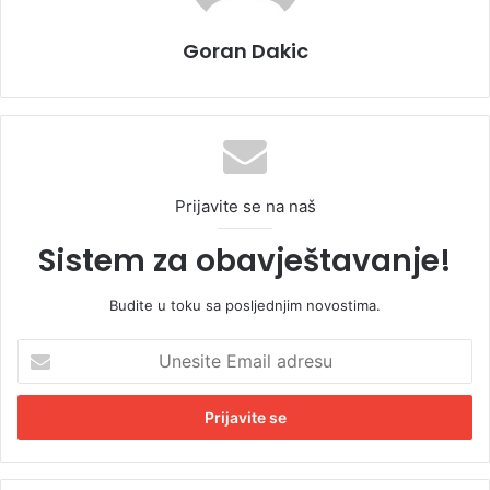
Goran Dakic
Prijavite se na naš
Sistem za obavještavanje!
Budite u toku sa posljednjim novostima.
U
n
e
s
i
t
e