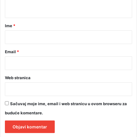
t
a
r
Ime
*
*
Email
*
Web stranica
Sačuvaj moje ime, email i web stranicu u ovom browseru za
buduće komentare.