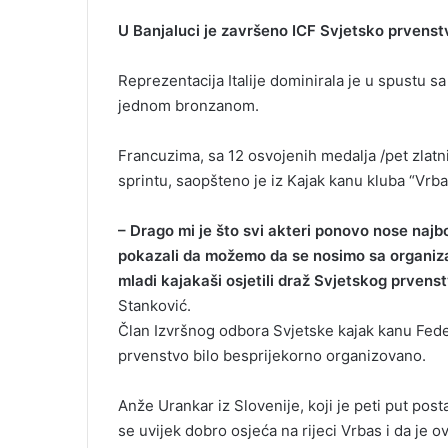
U Banjaluci je završeno ICF Svjetsko prvenst
Reprezentacija Italije dominirala je u spustu sa
jednom bronzanom.
Francuzima, sa 12 osvojenih medalja /pet zlatnih
sprintu, saopšteno je iz Kajak kanu kluba “Vrbas
– Drago mi je što svi akteri ponovo nose najbo
pokazali da možemo da se nosimo sa organizac
mladi kajakaši osjetili draž Svjetskog prvens
Stanković.
Član Izvršnog odbora Svjetske kajak kanu Fede
prvenstvo bilo besprijekorno organizovano.
Anže Urankar iz Slovenije, koji je peti put posta
se uvijek dobro osjeća na rijeci Vrbas i da je o