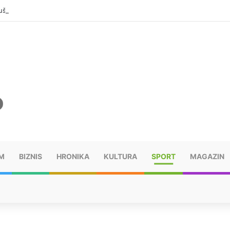
šu: “Taj poraz me uništio”
M
BIZNIS
HRONIKA
KULTURA
SPORT
MAGAZIN