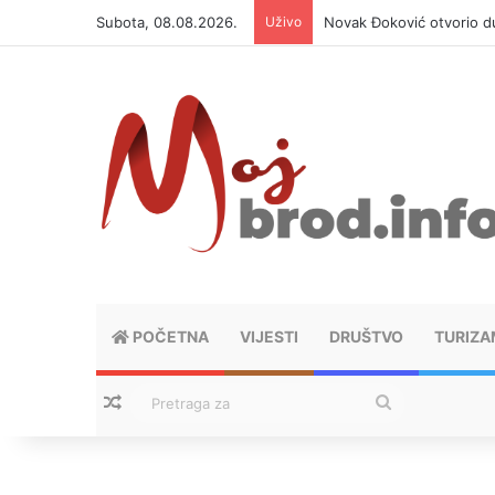
Subota, 08.08.2026.
Uživo
Novak Đoković otvorio du
POČETNA
VIJESTI
DRUŠTVO
TURIZA
Nasumični tekstovi
Pretraga
za