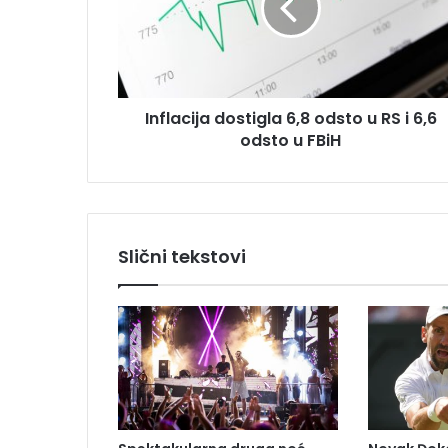
a
d
c
r
i
e
j
s
a
u
Inflacija dostigla 6,8 odsto u RS i 6,6
d
odsto u FBiH
o
s
t
i
g
l
Slični tekstovi
a
6
,
8
o
d
s
t
o