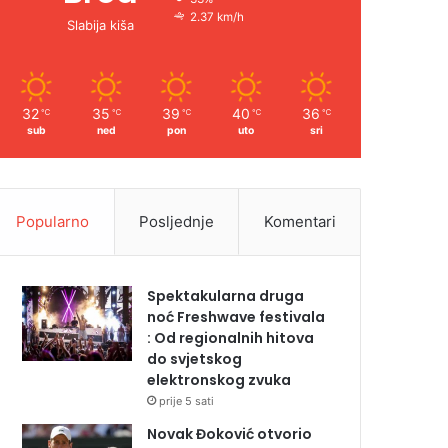
2.37 km/h
Slabija kiša
32
35
39
40
36
℃
℃
℃
℃
℃
sub
ned
pon
uto
sri
Popularno
Posljednje
Komentari
Spektakularna druga
noć Freshwave festivala
: Od regionalnih hitova
do svjetskog
elektronskog zvuka
prije 5 sati
Novak Đoković otvorio