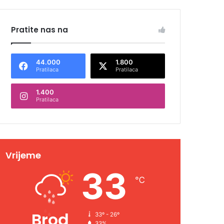
Pratite nas na
44.000
1.800
Pratilaca
Pratilaca
1.400
Pratilaca
Vrijeme
33
℃
Brod
33º - 26º
33%