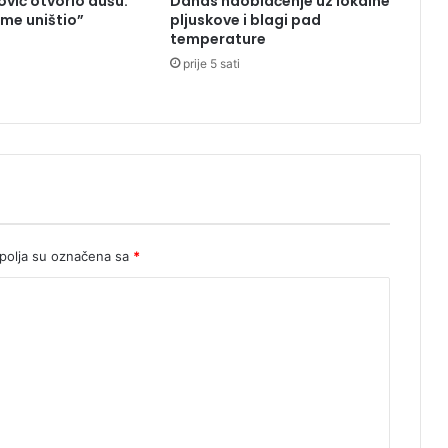
vić otvorio dušu:
Danas naoblačenje uz lokalne
:
 me uništio”
pljuskove i blagi pad
P
temperature
o
prije 5 sati
s
l
a
t
a
p
o
r
u
olja su označena sa
*
k
a
z
a
j
e
d
n
i
š