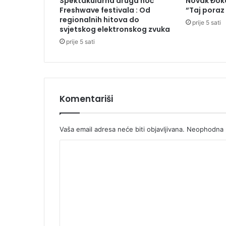
Spektakularna druga noć
Novak Đoko
u
Freshwave festivala : Od
“Taj poraz
R
regionalnih hitova do
prije 5 sati
S
svjetskog elektronskog zvuka
i
prije 5 sati
6
,
6
o
d
Komentariši
s
t
o
Vaša email adresa neće biti objavljivana.
Neophodna p
u
F
K
B
i
o
H
m
e
n
t