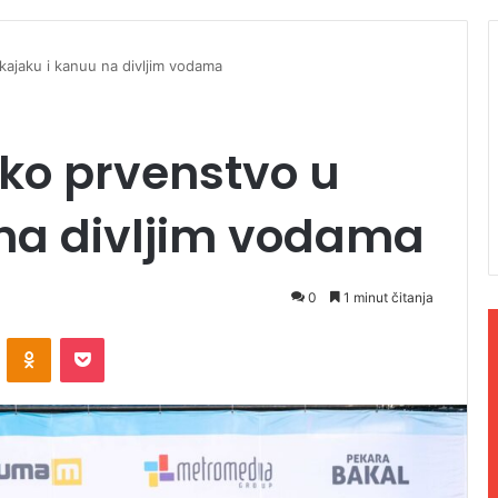
kajaku i kanuu na divljim vodama
ko prvenstvo u
 na divljim vodama
0
1 minut čitanja
ontakte
Odnoklassniki
Pocket