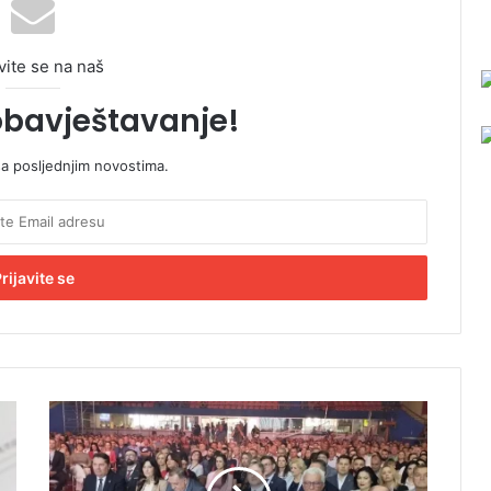
vite se na naš
obavještavanje!
sa posljednjim novostima.
S
k
u
p