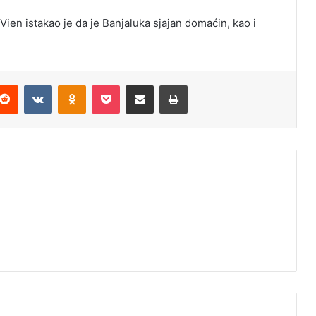
ien istakao je da je Banjaluka sjajan domaćin, kao i
Reddit
VKontakte
Odnoklassniki
Pocket
Podijeli putem Emaila
Odštampaj