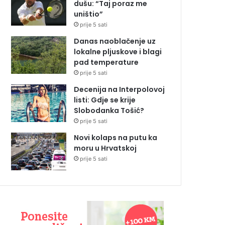
dušu: “Taj poraz me
uništio”
prije 5 sati
Danas naoblačenje uz
lokalne pljuskove i blagi
pad temperature
prije 5 sati
Decenija na Interpolovoj
listi: Gdje se krije
Slobodanka Tošić?
prije 5 sati
Novi kolaps na putu ka
moru u Hrvatskoj
prije 5 sati