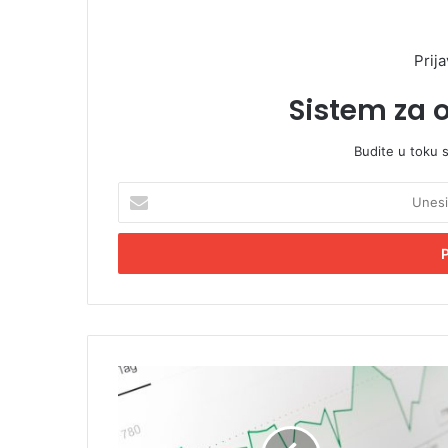
Prija
Sistem za 
Budite u toku 
U
n
e
s
i
t
e
E
m
I
a
n
i
f
l
l
a