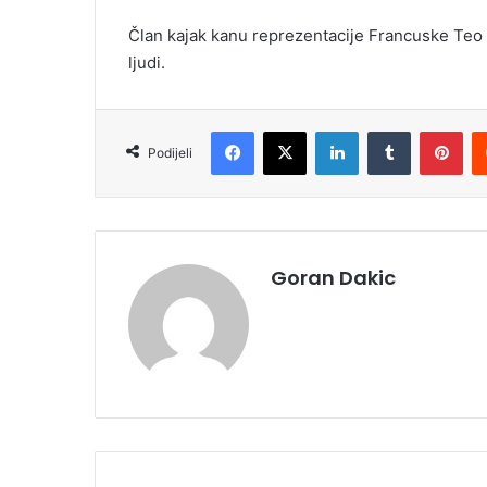
Član kajak kanu reprezentacije Francuske Teo V
ljudi.
Facebook
X
LinkedIn
Tumblr
Pinterest
Podijeli
Goran Dakic