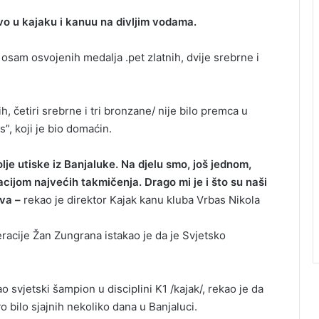
vo u kajaku i kanuu na divljim vodama.
 osam osvojenih medalja .pet zlatnih, dvije srebrne i
, četiri srebrne i tri bronzane/ nije bilo premca u
”, koji je bio domaćin.
lje utiske iz Banjaluke. Na djelu smo, još jednom,
ijom najvećih takmičenja. Drago mi je i što su naši
tva –
rekao je direktor Kajak kanu kluba Vrbas Nikola
racije Žan Zungrana istakao je da je Svjetsko
o svjetski šampion u disciplini K1 /kajak/, rekao je da
vo bilo sjajnih nekoliko dana u Banjaluci.