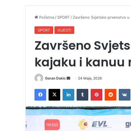
Početna
/
SPORT
/
Završeno Svjetsko prvenstvo u 
SPORT
VIJESTI
Završeno Svjets
kajaku i kanuu
Goran Dakic
S
24 Maja, 2026
e
Facebook
X
LinkedIn
Tumblr
Pinterest
Reddit
VK
n
d
a
n
e
m