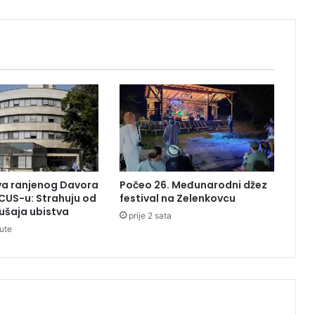
k
a
z
n
e
z
a
o
b
i
j
e
uva ranjenog Davora
Počeo 26. Međunarodni džez
s
CUS-u: Strahuju od
festival na Zelenkovcu
n
ušaja ubistva
prije 2 sata
u
nute
v
o
ž
n
j
u