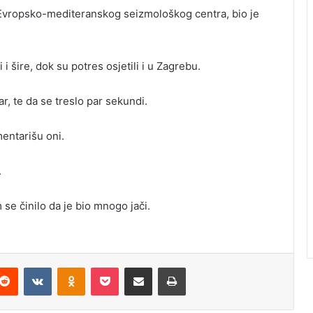
iz Evropsko-mediteranskog seizmološkog centra, bio je
 i šire, dok su potres osjetili i u Zagrebu.
r, te da se treslo par sekundi.
entarišu oni.
.
m se činilo da je bio mnogo jači.
Reddit
VKontakte
Odnoklassniki
Pocket
Podijeli putem Emaila
Odštampaj