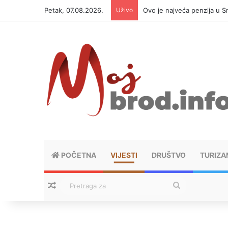
Petak, 07.08.2026.
Uživo
Ovo je najveća penzija u S
POČETNA
VIJESTI
DRUŠTVO
TURIZA
Nasumični tekstovi
Pretraga
za