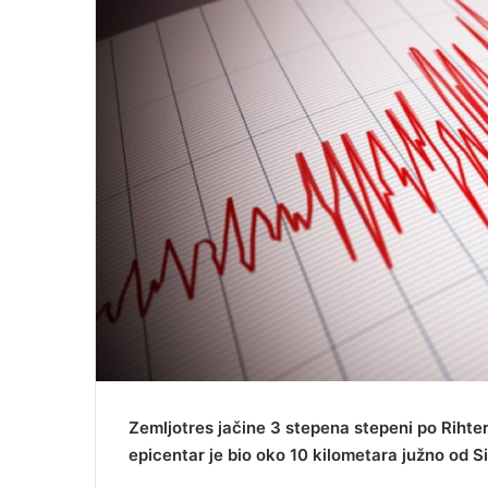
a
i
l
Zemljotres jačine 3 stepena stepeni po Rihtero
epicentar je bio oko 10 kilometara južno od S