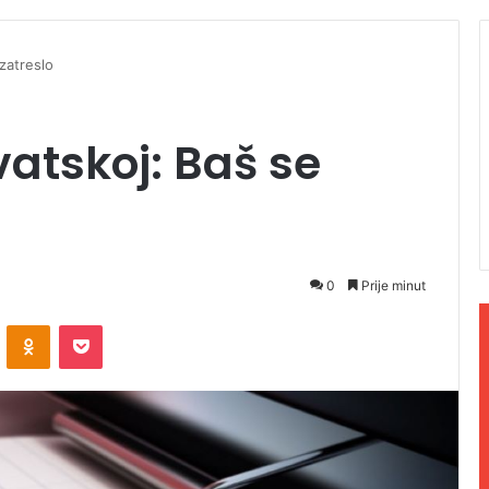
zatreslo
vatskoj: Baš se
0
Prije minut
ontakte
Odnoklassniki
Pocket