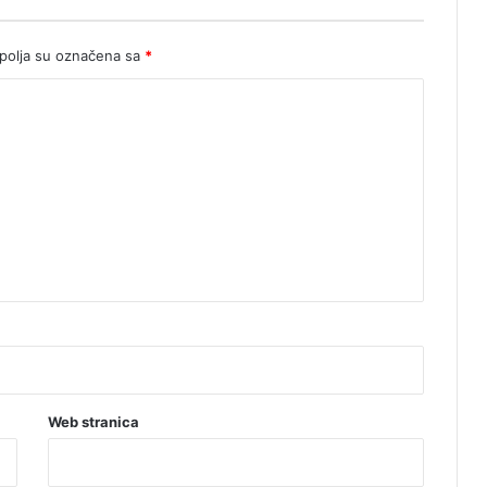
u
B
i
olja su označena sa
*
H
Web stranica