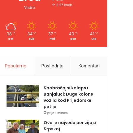
3.37 km/h
Vedro
38
34
37
40
41
℃
℃
℃
℃
℃
pet
sub
ned
pon
uto
Popularno
Posljednje
Komentari
Saobraćajni kolaps u
Banjaluci: Duge kolone
vozila kod Prijedorske
petlje
prije 1 minuta
Ovo je najveća penzija u
Srpskoj