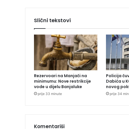
i
l
i
Slični tekstovi
k
a
k
o
n
o
t
i
f
Rezervoari na Manjači na
Policija č
i
minimumu: Nove restrikcije
Dabića u K
k
vode u dijelu Banjaluke
novog pok
a
prije 33 minute
prije 34 mi
c
i
j
e
u
t
Komentariši