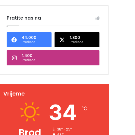
Pratite nas na
44.000
1.800
Pratilaca
Pratilaca
1.400
Pratilaca
Vrijeme
34
℃
Brod
38º - 25º
43%