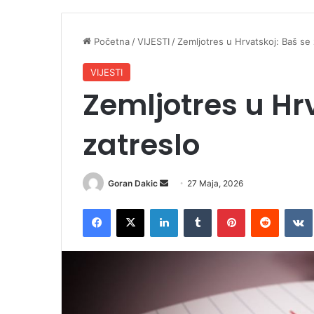
Početna
/
VIJESTI
/
Zemljotres u Hrvatskoj: Baš se 
VIJESTI
Zemljotres u Hr
zatreslo
Goran Dakic
S
27 Maja, 2026
e
Facebook
X
LinkedIn
Tumblr
Pinterest
Reddit
VK
n
d
a
n
e
m