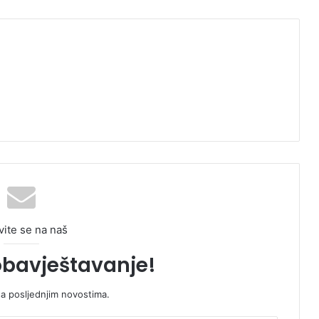
vite se na naš
obavještavanje!
sa posljednjim novostima.