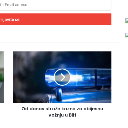
O
d
d
a
n
a
s
s
t
Od danas strože kazne za obijesnu
r
vožnju u BiH
o
ž
e