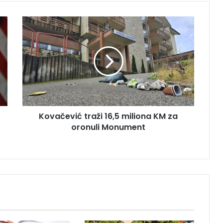
K
o
v
a
č
e
v
i
ć
Kovačević traži 16,5 miliona KM za
t
oronuli Monument
r
a
ž
i
1
6
,
5
m
i