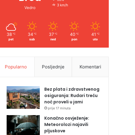
3 km/h
Vedro
38
34
37
40
41
℃
℃
℃
℃
℃
pet
sub
ned
pon
uto
Popularno
Posljednje
Komentari
Bez plata i zdravstvenog
osiguranja: Rudari treću
noć proveli u jami
prije 17 minuta
Konačno osvježenje:
Meteorolozi najavili
pljuskove