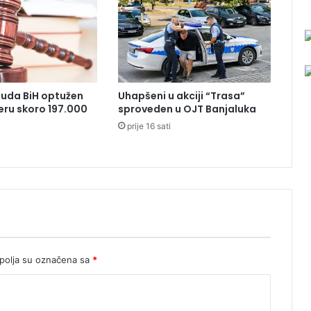
l
i
o
n
a
K
Suda BiH optužen
Uhapšeni u akciji “Trasa”
M
eru skoro 197.000
sproveden u OJT Banjaluka
z
prije 16 sati
a
o
r
o
n
u
l
i
M
o
olja su označena sa
*
n
u
m