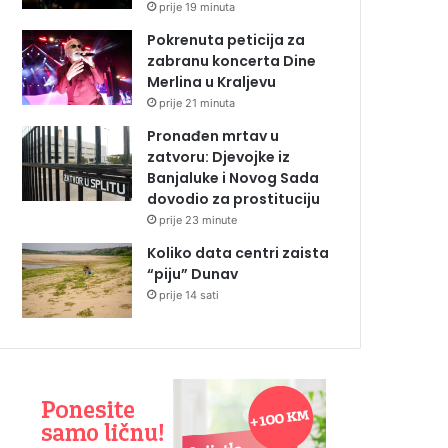
prije 19 minuta
Pokrenuta peticija za
zabranu koncerta Dine
Merlina u Kraljevu
prije 21 minuta
Pronađen mrtav u
zatvoru: Djevojke iz
Banjaluke i Novog Sada
dovodio za prostituciju
prije 23 minute
Koliko data centri zaista
“piju” Dunav
prije 14 sati