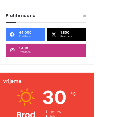
Pratite nas na
44.000
1.800
Pratilaca
Pratilaca
1.400
Pratilaca
Vrijeme
30
℃
Brod
38º - 25º
50%