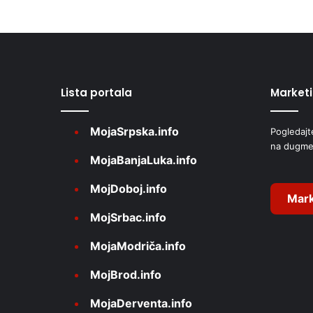
D
l
t
e
r
Lista portala
Market
n
a
MojaSrpska.info
Pogledajt
t
na dugme
i
MojaBanjaLuka.info
v
MojDoboj.info
e
Mark
MojSrbac.info
:
MojaModriča.info
MojBrod.info
MojaDerventa.info