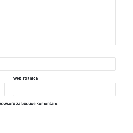
e
n
t
Web stranica
browseru za buduće komentare.