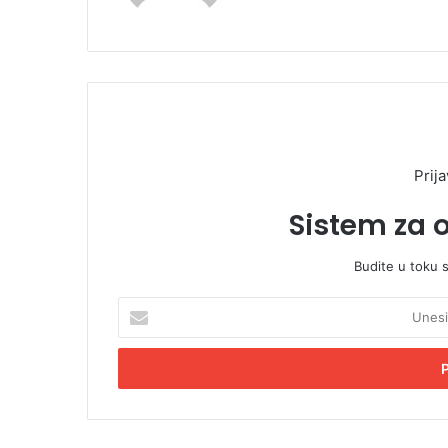
Prija
Sistem za 
Budite u toku 
U
n
e
s
i
t
e