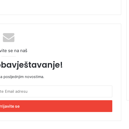
vite se na naš
obavještavanje!
sa posljednjim novostima.