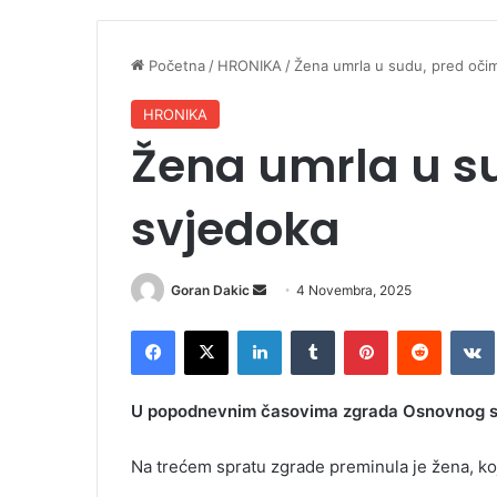
Početna
/
HRONIKA
/
Žena umrla u sudu, pred oči
HRONIKA
Žena umrla u s
svjedoka
Goran Dakic
S
4 Novembra, 2025
e
Facebook
X
LinkedIn
Tumblr
Pinterest
Reddit
VK
n
d
a
U popodnevnim časovima zgrada Osnovnog sud
n
e
Na trećem spratu zgrade preminula je žena, koj
m