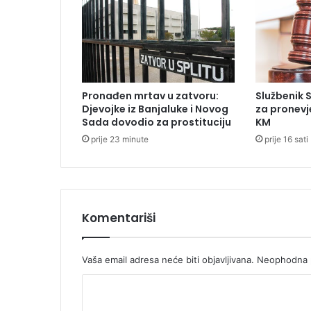
m
o
ć
n
i
j
Pronađen mrtav u zatvoru:
Službenik 
i
Djevojke iz Banjaluke i Novog
za pronevj
p
Sada dovodio za prostituciju
KM
o
prije 23 minute
prije 16 sati
t
p
r
e
d
s
Komentariši
j
e
d
Vaša email adresa neće biti objavljivana.
Neophodna p
n
K
i
k
o