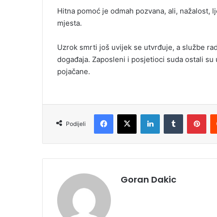
a
Hitna pomoć je odmah pozvana, ali, nažalost, lj
i
mjesta.
l
Uzrok smrti još uvijek se utvrđuje, a službe rad
događaja. Zaposleni i posjetioci suda ostali s
pojačane.
Facebook
X
LinkedIn
Tumblr
Pinterest
Podijeli
Goran Dakic