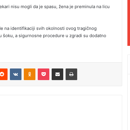
ekari nisu mogli da je spasu, žena je preminula na licu
e na identifikaciji svih okolnosti ovog tragičnog
u u šoku, a sigurnosne procedure u zgradi su dodatno
Reddit
VKontakte
Odnoklassniki
Pocket
Podijeli putem Emaila
Odštampaj