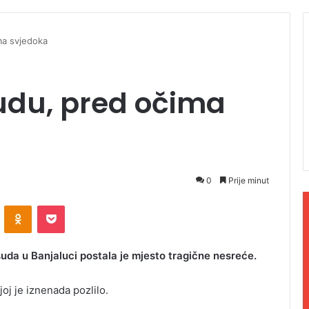
ma svjedoka
udu, pred očima
0
Prije minut
ontakte
Odnoklassniki
Pocket
a u Banjaluci postala je mjesto tragične nesreće.
oj je iznenada pozlilo.