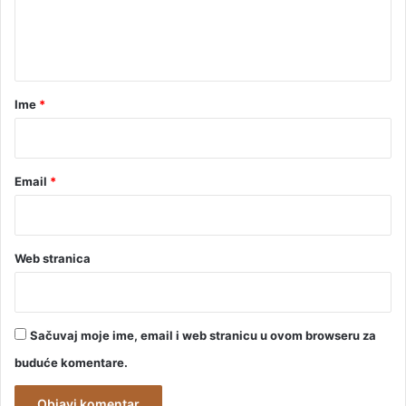
n
t
a
r
Ime
*
*
Email
*
Web stranica
Sačuvaj moje ime, email i web stranicu u ovom browseru za
buduće komentare.