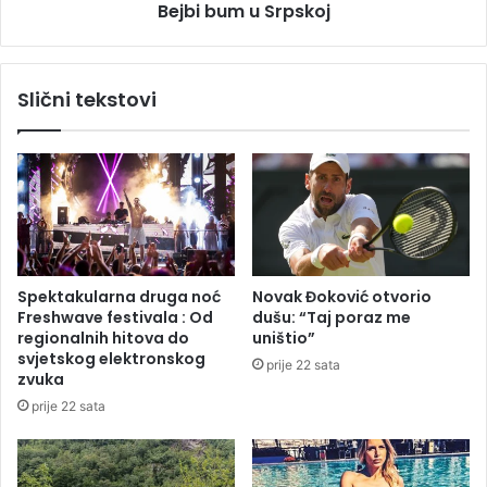
k
Bejbi bum u Srpskoj
S
v
r
i
p
p
s
Slični tekstovi
o
k
v
o
o
j
d
o
m
D
a
n
Spektakularna druga noć
Novak Đoković otvorio
a
Freshwave festivala : Od
dušu: “Taj poraz me
p
regionalnih hitova do
uništio”
o
svjetskog elektronskog
prije 22 sata
b
zvuka
j
prije 22 sata
e
d
e