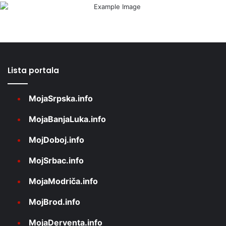
Lista portala
MojaSrpska.info
MojaBanjaLuka.info
MojDoboj.info
MojSrbac.info
MojaModriča.info
MojBrod.info
MojaDerventa.info