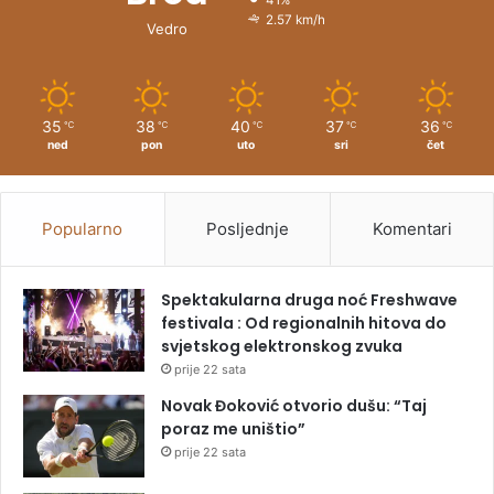
2.57 km/h
Vedro
35
38
40
37
36
℃
℃
℃
℃
℃
ned
pon
uto
sri
čet
Popularno
Posljednje
Komentari
Spektakularna druga noć Freshwave
festivala : Od regionalnih hitova do
svjetskog elektronskog zvuka
prije 22 sata
Novak Đoković otvorio dušu: “Taj
poraz me uništio”
prije 22 sata