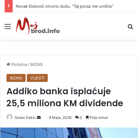
Novak Đoković otvorio dušu: “Taj poraz me uništio”
Meni
P
Početna
/
BIZNIS
BIZNIS
VIJESTI
Addiko banka isplaćuje
25,5 miliona KM dividende
Goran Dakic
S
9 Maja, 2026
0
Prije minut
e
n