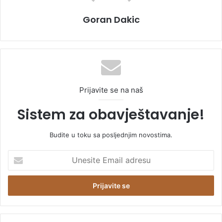
Goran Dakic
Prijavite se na naš
Sistem za obavještavanje!
Budite u toku sa posljednjim novostima.
U
n
e
s
i
t
e