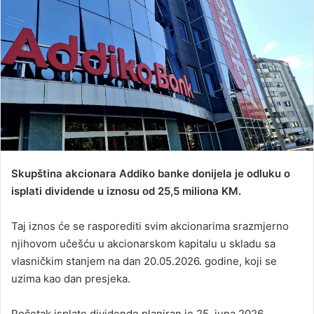
d
a
n
e
m
a
i
l
Skupština akcionara Addiko banke donijela je odluku o
isplati dividende u iznosu od 25,5 miliona KM.
Taj iznos će se rasporediti svim akcionarima srazmjerno
njihovom učešću u akcionarskom kapitalu u skladu sa
vlasničkim stanjem na dan 20.05.2026. godine, koji se
uzima kao dan presjeka.
Početak isplate dividende planiran je 25. juna 2026.