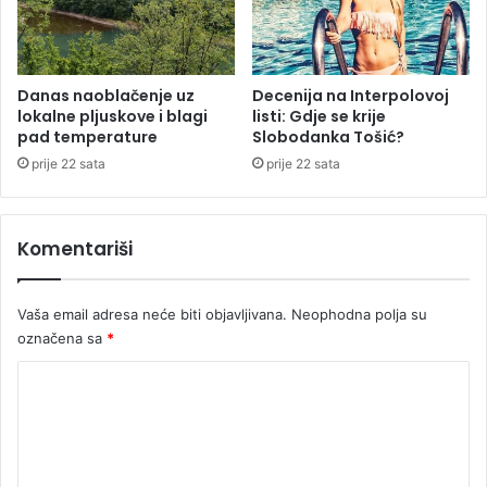
n
a
d
f
a
Danas naoblačenje uz
Decenija na Interpolovoj
lokalne pljuskove i blagi
listi: Gdje se krije
š
pad temperature
Slobodanka Tošić?
i
z
prije 22 sata
prije 22 sata
m
o
m
Komentariši
Vaša email adresa neće biti objavljivana.
Neophodna polja su
označena sa
*
K
o
m
e