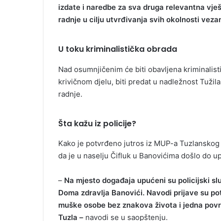
izdate i naredbe za sva druga relevantna vje
radnje u cilju utvrđivanja svih okolnosti veza
U toku kriminalistička obrada
Nad osumnjičenim će biti obavljena kriminalist
krivičnom djelu, biti predat u nadležnost Tužil
radnje.
Šta kažu iz policije?
Kako je potvrđeno jutros iz MUP-a Tuzlanskog k
da je u naselju Čifluk u Banovićima došlo do up
–
Na mjesto događaja upućeni su policijski s
Doma zdravlja Banovići. Navodi prijave su pot
muške osobe bez znakova života i jedna povr
Tuzla –
navodi se u saopštenju.