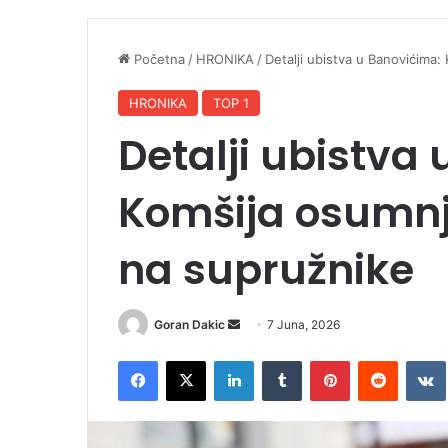
Početna
/
HRONIKA
/
Detalji ubistva u Banovićima
HRONIKA
TOP 1
Detalji ubistva
Komšija osumnj
na supružnike
Goran Dakic
S
7 Juna, 2026
e
Facebook
X
LinkedIn
Tumblr
Pinterest
Reddit
VK
n
d
a
n