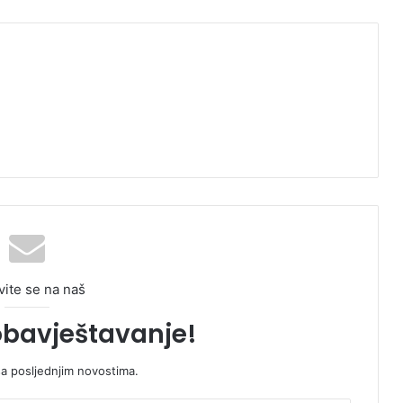
vite se na naš
obavještavanje!
sa posljednjim novostima.