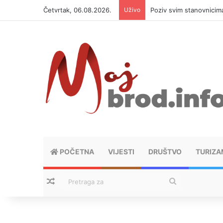
Četvrtak, 06.08.2026.
Uživo
Poziv svim stanovnicima
POČETNA
VIJESTI
DRUŠTVO
TURIZA
Nasumični tekstovi
Pretraga
za