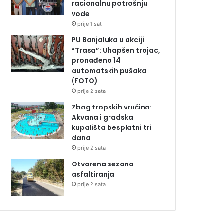
racionalnu potrošnju
vode
prije 1 sat
PU Banjaluka u akciji
“Trasa”: Uhapšen trojac,
pronađeno 14
automatskih pušaka
(FOTO)
prije 2 sata
Zbog tropskih vrućina:
Akvana i gradska
kupališta besplatni tri
dana
prije 2 sata
Otvorena sezona
asfaltiranja
prije 2 sata