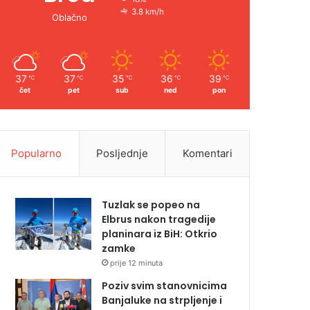
3.8 km/h
Oblačno
37
37
35
36
39
℃
℃
℃
℃
℃
čet
pet
sub
ned
pon
Popularno
Posljednje
Komentari
Tuzlak se popeo na
Elbrus nakon tragedije
planinara iz BiH: Otkrio
zamke
prije 12 minuta
Poziv svim stanovnicima
Banjaluke na strpljenje i