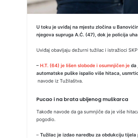
U toku je uviđaj na mjestu zločina u Banovićim
njegova supruga A.Ć. (47), dok je policija uha
Uviđaj obavljaju dežurni tužilac i istražioci S
–
H.T. (64) je lišen slobode i osumnjičen je
da 
automatske puške ispalio više hitaca, usmrtio
navode iz Tužilaštva.
Pucao i na brata ubijenog muškarca
Takođe navode da ga sumnjiče da je više hitaca
pogodio.
–
Tužilac je izdao naredbu za obdukciju tijela 