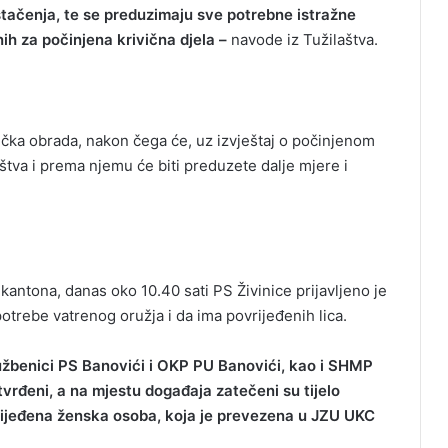
štačenja, te se preduzimaju sve potrebne istražne
nih za počinjena krivična djela –
navode iz Tužilaštva.
ička obrada, nakon čega će, uz izvještaj o počinjenom
aštva i prema njemu će biti preduzete dalje mjere i
antona, danas oko 10.40 sati PS Živinice prijavljeno je
otrebe vatrenog oružja i da ima povrijeđenih lica.
lužbenici PS Banovići i OKP PU Banovići, kao i SHMP
vrđeni, a na mjestu događaja zatečeni su tijelo
ijeđena ženska osoba, koja je prevezena u JZU UKC