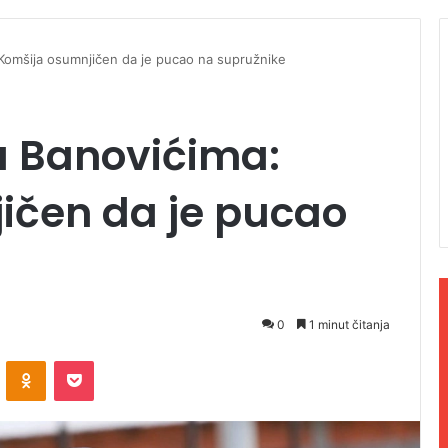
: Komšija osumnjičen da je pucao na supružnike
 u Banovićima:
ičen da je pucao
0
1 minut čitanja
ontakte
Odnoklassniki
Pocket