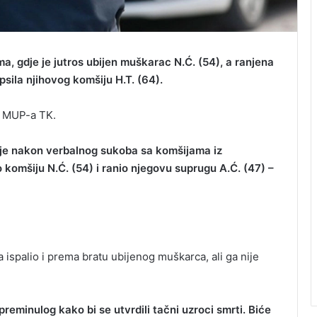
a, gdje je jutros ubijen muškarac N.Ć. (54), a ranjena
psila njihovog komšiju H.T. (64).
KP MUP-a TK.
je nakon verbalnog sukoba sa komšijama iz
 komšiju N.Ć. (54) i ranio njegovu suprugu A.Ć. (47) –
 ispalio i prema bratu ubijenog muškarca, ali ga nije
preminulog kako bi se utvrdili tačni uzroci smrti. Biće