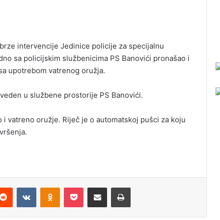
rze intervencije Jedinice policije za specijalnu
dno sa policijskim službenicima PS Banovići pronašao i
 sa upotrebom vatrenog oružja.
roveden u službene prostorije PS Banovići.
 i vatreno oružje. Riječ je o automatskoj pušci za koju
vršenja.
Reddit
VKontakte
Odnoklassniki
Pocket
Podijeli putem Emaila
Odštampaj