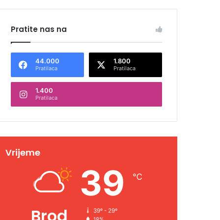
Pratite nas na
44.000
1.800
Pratilaca
Pratilaca
1.400
Pratilaca
Vrijeme
39
℃
Brod
39º - 29º
18%