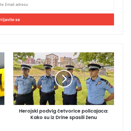
H
e
r
o
j
s
k
i
p
Herojski podvig četvorice policajaca:
o
Kako su iz Drine spasili ženu
d
v
i