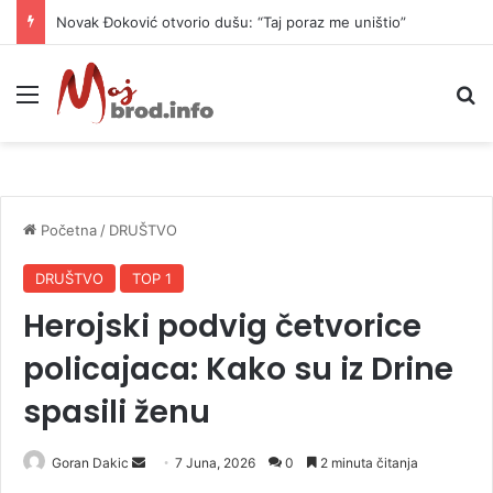
Danas naoblačenje uz lokalne pljuskove i blagi pad temperature
Meni
P
Početna
/
DRUŠTVO
DRUŠTVO
TOP 1
Herojski podvig četvorice
policajaca: Kako su iz Drine
spasili ženu
Goran Dakic
S
7 Juna, 2026
0
2 minuta čitanja
e