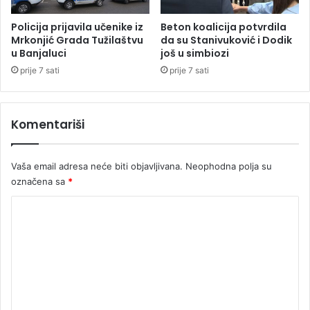
a
e
j
l
Policija prijavila učenike iz
Beton koalicija potvrdila
e
Mrkonjić Grada Tužilaštvu
da su Stanivuković i Dodik
e
u Banjaluci
još u simbiozi
p
p
u
u
prije 7 sati
prije 7 sati
c
š
a
k
o
e
Komentariši
n
a
s
Vaša email adresa neće biti objavljivana.
Neophodna polja su
u
označena sa
*
p
r
K
u
ž
o
n
m
i
e
k
e
n
t