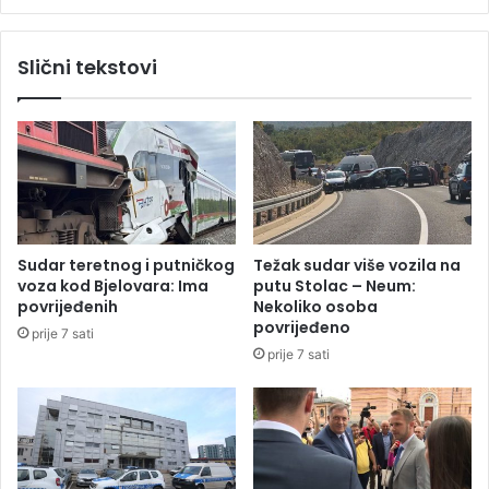
a
m
n
a
j
Slični tekstovi
:
e
K
n
o
a
m
K
š
u
i
b
j
i
a
:
o
C
Sudar teretnog i putničkog
Težak sudar više vozila na
s
i
voza kod Bjelovara: Ima
putu Stolac – Neum:
u
v
povrijeđenih
Nekoliko osoba
m
i
povrijeđeno
prije 7 sati
n
l
prije 7 sati
j
i
i
m
č
a
e
d
n
i
d
j