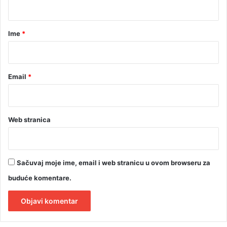
a
r
Ime
*
*
Email
*
Web stranica
Sačuvaj moje ime, email i web stranicu u ovom browseru za
buduće komentare.
A