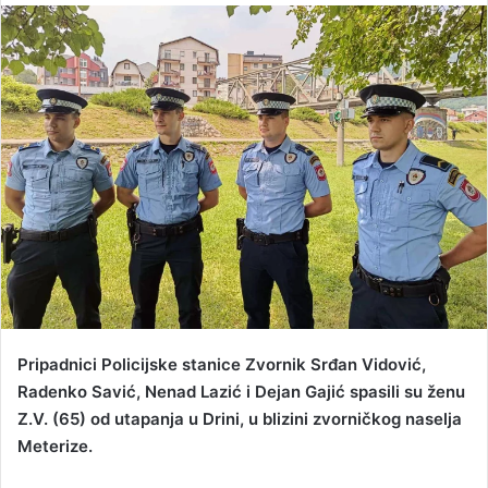
n
d
a
n
e
m
a
i
l
Pripadnici Policijske stanice Zvornik Srđan Vidović,
Radenko Savić, Nenad Lazić i Dejan Gajić spasili su ženu
Z.V. (65) od utapanja u Drini, u blizini zvorničkog naselja
Meterize.