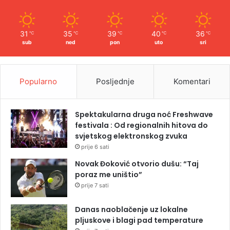
31
35
39
40
36
℃
℃
℃
℃
℃
sub
ned
pon
uto
sri
Popularno
Posljednje
Komentari
Spektakularna druga noć Freshwave
festivala : Od regionalnih hitova do
svjetskog elektronskog zvuka
prije 6 sati
Novak Đoković otvorio dušu: “Taj
poraz me uništio”
prije 7 sati
Danas naoblačenje uz lokalne
pljuskove i blagi pad temperature