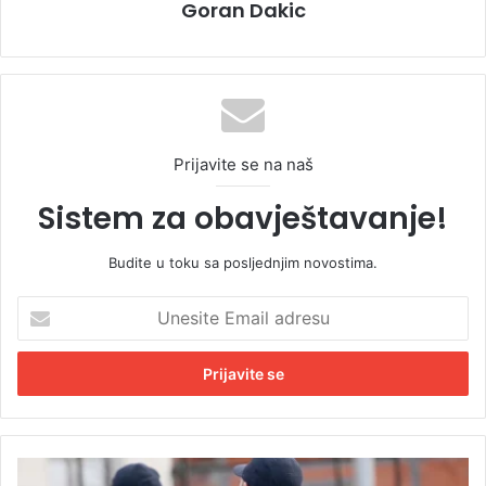
Goran Dakic
Prijavite se na naš
Sistem za obavještavanje!
Budite u toku sa posljednjim novostima.
U
n
e
s
i
t
e
E
D