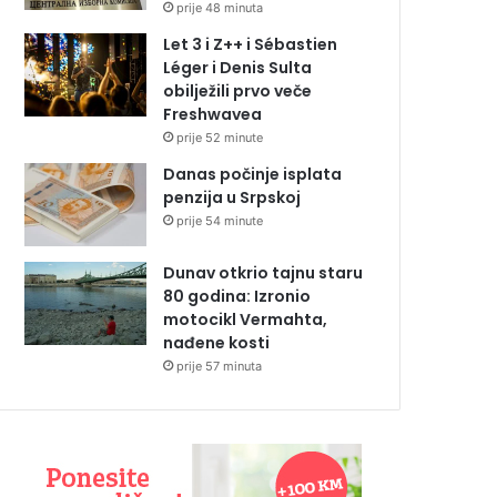
prije 48 minuta
Let 3 i Z++ i Sébastien
Léger i Denis Sulta
obilježili prvo veče
Freshwavea
prije 52 minute
Danas počinje isplata
penzija u Srpskoj
prije 54 minute
Dunav otkrio tajnu staru
80 godina: Izronio
motocikl Vermahta,
nađene kosti
prije 57 minuta