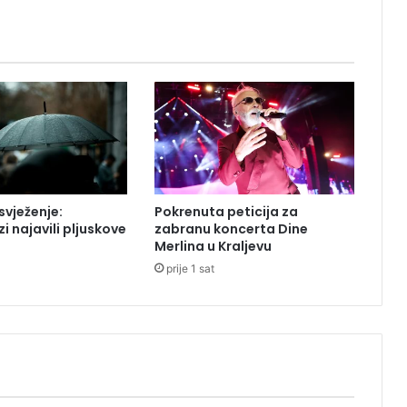
a
š
a
m
p
i
o
n
E
v
r
vježenje:
Pokrenuta peticija za
o
i najavili pljuskove
zabranu koncerta Dine
p
Merlina u Kraljevu
e
prije 1 sat
u
f
u
t
s
a
l
u