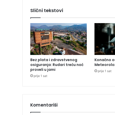
k
u
Slični tekstovi
š
a
o
d
a
s
p
r
i
Bez plata i zdravstvenog
Konačno os
j
osiguranja: Rudari treću noć
Meteoroloz
e
proveli u jami
prije 1 sat
č
prije 1 sat
i
o
b
j
a
v
Komentariši
l
j