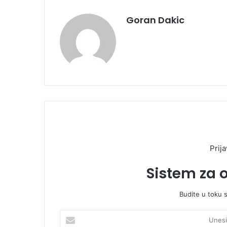
Goran Dakic
Prija
Sistem za 
Budite u toku 
U
n