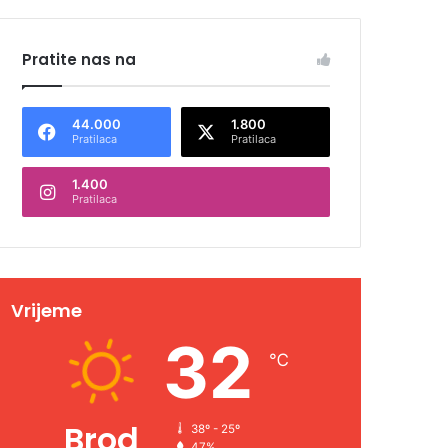
Pratite nas na
44.000
1.800
Pratilaca
Pratilaca
1.400
Pratilaca
Vrijeme
32
℃
Brod
38º - 25º
47%