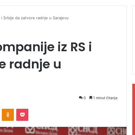
i Srbije da zatvore radnje u Sarajevu
mpanije iz RS i
e radnje u
0
1 minut čitanja
ontakte
Odnoklassniki
Pocket