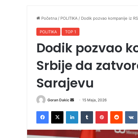
Početna
/
POLITIKA
/
Dodik pozvao kompanije iz RS 
POLITIKA
TOP 1
Dodik pozvao ko
Srbije da zatvor
Sarajevu
Goran Dakic
S
15 Maja, 2026
e
Facebook
X
LinkedIn
Tumblr
Pinterest
Reddit
VK
n
d
a
n