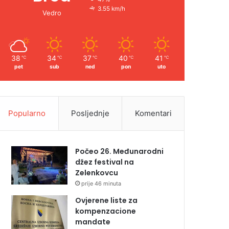
3.55 km/h
Vedro
38
34
37
40
41
℃
℃
℃
℃
℃
pet
sub
ned
pon
uto
Popularno
Posljednje
Komentari
Počeo 26. Međunarodni
džez festival na
Zelenkovcu
prije 46 minuta
Ovjerene liste za
kompenzacione
mandate