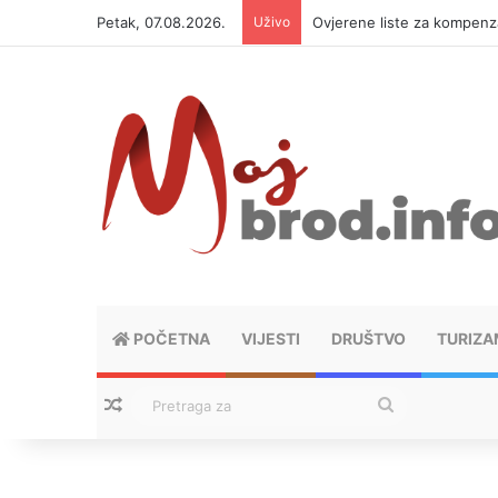
Petak, 07.08.2026.
Uživo
Ovjerene liste za kompen
POČETNA
VIJESTI
DRUŠTVO
TURIZA
Nasumični tekstovi
Pretraga
za