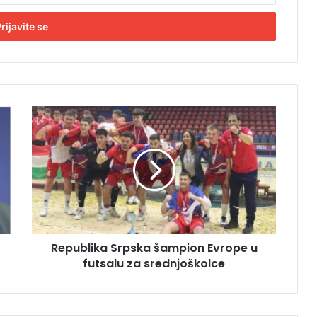
R
e
p
u
b
l
i
k
a
Republika Srpska šampion Evrope u
S
futsalu za srednjoškolce
r
p
s
k