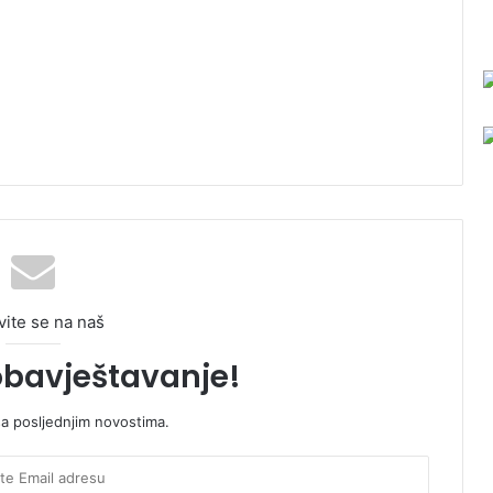
vite se na naš
obavještavanje!
sa posljednjim novostima.