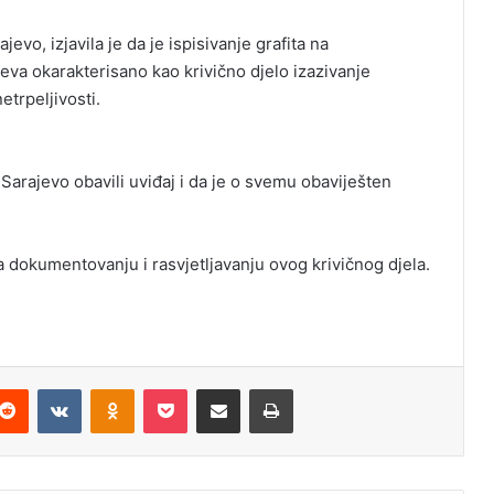
vo, izjavila je da je ispisivanje grafita na
eva okarakterisano kao krivično djelo izazivanje
etrpeljivosti.
arajevo obavili uviđaj i da je o svemu obaviješten
na dokumentovanju i rasvjetljavanju ovog krivičnog djela.
Reddit
VKontakte
Odnoklassniki
Pocket
Podijeli putem Emaila
Odštampaj