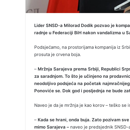
Lider SNSD-a Milorad Dodik pozvao je kompani
radnje u Federaciji BiH nakon vandalizma u S
Podsjećamo, na prostorijama kompanija iz Srbije
prosuta je crvena boja.
–
Mržnja Sarajeva prema Srbiji, Republici Srp
za saradnjom. To što je učinjeno na prodavni
neodoljivo podsjeća na početak najmračnijeg raz
Ponoviće se. Dok god i posljednja ne bude za
Naveo je da je mržnja je kao korov – teško se i
–
Kada se hrani, onda buja. Zato pozivam sve 
mimo Sarajeva –
naveo je predsjednik SNSD-a