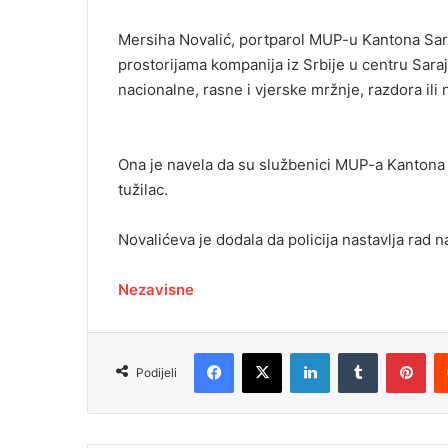
Mersiha Novalić, portparol MUP-u Kantona Saraje
prostorijama kompanija iz Srbije u centru Saraj
nacionalne, rasne i vjerske mržnje, razdora ili n
Ona je navela da su službenici MUP-a Kantona S
tužilac.
Novalićeva je dodala da policija nastavlja rad 
Nezavisne
Facebook
X
LinkedIn
Tumblr
Pinterest
Podijeli