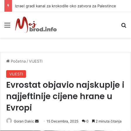
Izrael gradi kanal za krokodile oko zatvora za Palestince
Meni
P
Početna
/
VIJESTI
VIJESTI
Evrostat objavio najskuplje i
najjeftinije cijene hrane u
Evropi
Goran Dakic
S
15 Decembra, 2025
0
2 minuta čitanja
e