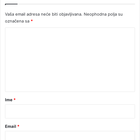
n
e
Vaša email adresa neće biti objavljivana.
Neophodna polja su
j
označena sa
*
u
K
o
m
e
n
t
a
r
Ime
*
*
Email
*