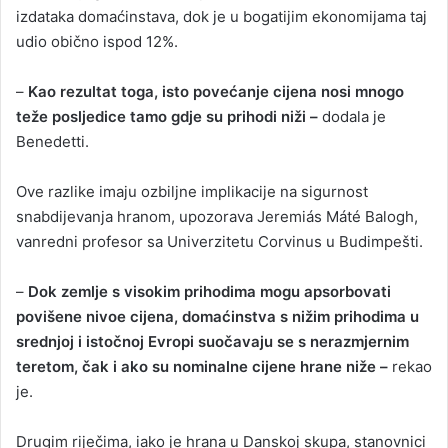
izdataka domaćinstava, dok je u bogatijim ekonomijama taj
udio obično ispod 12%.
–
Kao rezultat toga, isto povećanje cijena nosi mnogo
teže posljedice tamo gdje su prihodi niži –
dodala je
Benedetti.
Ove razlike imaju ozbiljne implikacije na sigurnost
snabdijevanja hranom, upozorava Jeremiás Máté Balogh,
vanredni profesor sa Univerzitetu Corvinus u Budimpešti.
–
Dok zemlje s visokim prihodima mogu apsorbovati
povišene nivoe cijena, domaćinstva s nižim prihodima u
srednjoj i istočnoj Evropi suočavaju se s nerazmjernim
teretom, čak i ako su nominalne cijene hrane niže –
rekao
je.
Drugim riječima, iako je hrana u Danskoj skupa, stanovnici