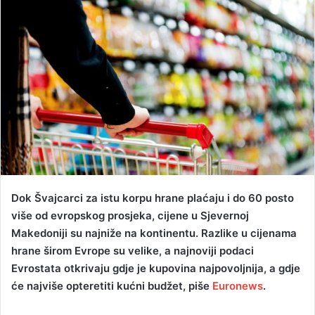
n
d
a
n
e
m
a
i
l
Dok Švajcarci za istu korpu hrane plaćaju i do 60 posto
više od evropskog prosjeka, cijene u Sjevernoj
Makedoniji su najniže na kontinentu. Razlike u cijenama
hrane širom Evrope su velike, a najnoviji podaci
Evrostata otkrivaju gdje je kupovina najpovoljnija, a gdje
će najviše opteretiti kućni budžet, piše
Euronews
.