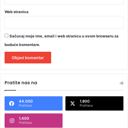
Web stranica
Sačuvaj moje ime, email i web stranicu u ovom browseru za
buduće komentare.
A
l
Pratite nas na
t
e
44.000
1.800
r
Pratilaca
Pratilaca
n
1.400
a
Pratilaca
t