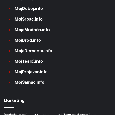
MojDoboj.info
MojSrbac.info
MojaModriča.info
MojBrod.info
MojaDerventa.info
MojTeslić.info
MojPrnjavor.info
MojŠamac.info
Marketing
Pogledajte našu marketing ponudu klikom na dugme ispod: