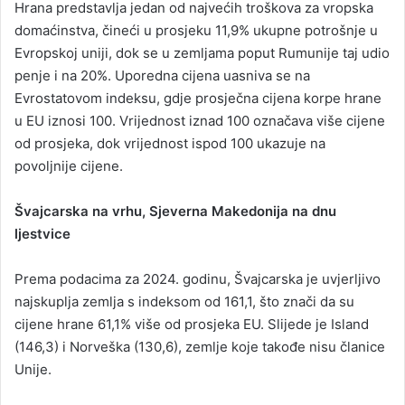
Hrana predstavlja jedan od najvećih troškova za vropska
domaćinstva, čineći u prosjeku 11,9% ukupne potrošnje u
Evropskoj uniji, dok se u zemljama poput Rumunije taj udio
penje i na 20%. Uporedna cijena uasniva se na
Evrostatovom indeksu, gdje prosječna cijena korpe hrane
u EU iznosi 100. Vrijednost iznad 100 označava više cijene
od prosjeka, dok vrijednost ispod 100 ukazuje na
povoljnije cijene.
Švajcarska na vrhu, Sjeverna Makedonija na dnu
ljestvice
Prema podacima za 2024. godinu, Švajcarska je uvjerljivo
najskuplja zemlja s indeksom od 161,1, što znači da su
cijene hrane 61,1% više od prosjeka EU. Slijede je Island
(146,3) i Norveška (130,6), zemlje koje takođe nisu članice
Unije.