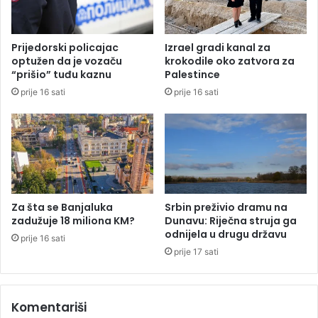
t
o
i
d
č
i
Prijedorski policajac
Izrael gradi kanal za
e
r
optužen da je vozaču
krokodile oko zatvora za
s
a
“prišio” tuđu kaznu
Palestince
e
l
prije 16 sati
prije 16 sati
k
e
r
u
v
B
a
a
v
n
o
j
g
a
p
l
Za šta se Banjaluka
Srbin preživio dramu na
i
u
zadužuje 18 miliona KM?
Dunavu: Riječna struja ga
r
odnijela u drugu državu
c
prije 16 sati
a
i
prije 17 sati
u
S
i
Komentariši
d