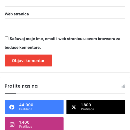
Web stranica
Sačuvaj moje ime, email i web stranicu u ovom browseru za
buduće komentare.
A
l
Pratite nas na
t
e
44.000
1.800
r
Pratilaca
Pratilaca
n
1.400
a
Pratilaca