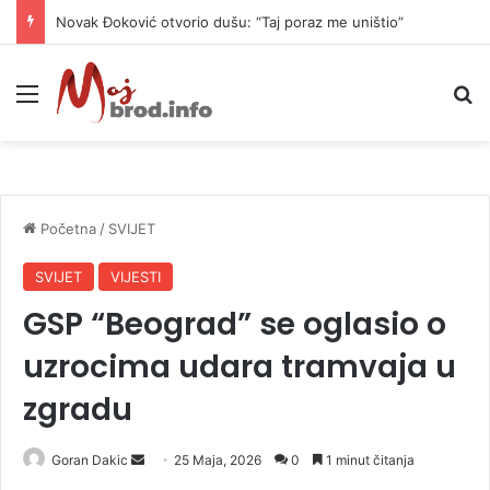
Novak Đoković otvorio dušu: “Taj poraz me uništio”
Meni
P
Početna
/
SVIJET
SVIJET
VIJESTI
GSP “Beograd” se oglasio o
uzrocima udara tramvaja u
zgradu
Goran Dakic
S
25 Maja, 2026
0
1 minut čitanja
e