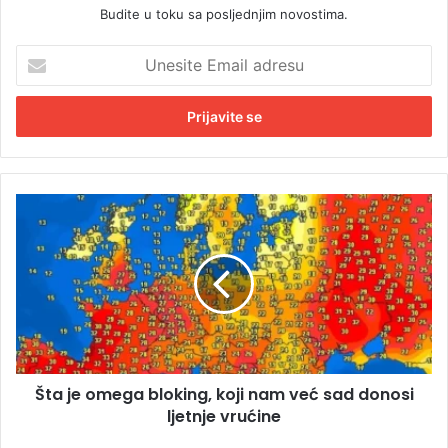
Budite u toku sa posljednjim novostima.
U
n
e
s
i
t
e
E
Š
m
t
a
a
i
j
l
e
a
o
d
m
r
e
e
g
s
Šta je omega bloking, koji nam već sad donosi
a
u
ljetnje vrućine
b
l