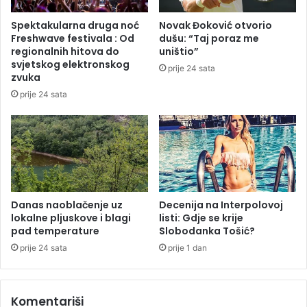
n
v
o
e
Spektakularna druga noć
Novak Đoković otvorio
s
n
Freshwave festivala : Od
dušu: “Taj poraz me
i
i
regionalnih hitova do
uništio”
l
s
svjetskog elektronskog
prije 24 sata
j
a
zvuka
e
l
prije 24 sata
t
a
n
n
j
a
e
d
v
l
r
e
u
ž
ć
n
Danas naoblačenje uz
Decenija na Interpolovoj
i
lokalne pljuskove i blagi
listi: Gdje se krije
a
pad temperature
Slobodanka Tošić?
n
s
e
l
prije 24 sata
prije 1 dan
u
ž
b
Komentariši
a