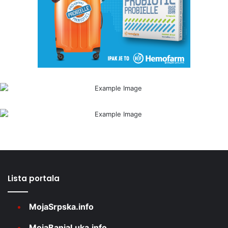
Lista portala
MojaSrpska.info
MojaBanjaLuka.info