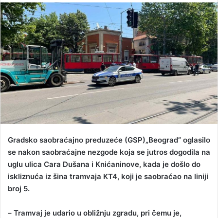
n
d
a
n
e
m
a
i
l
Gradsko saobraćajno preduzeće (GSP)„Beograd” oglasilo
se nakon saobraćajne nezgode koja se jutros dogodila na
uglu ulica Cara Dušana i Knićaninove, kada je došlo do
iskliznuća iz šina tramvaja KT4, koji je saobraćao na liniji
broj 5.
–
Tramvaj je udario u obližnju zgradu, pri čemu je,