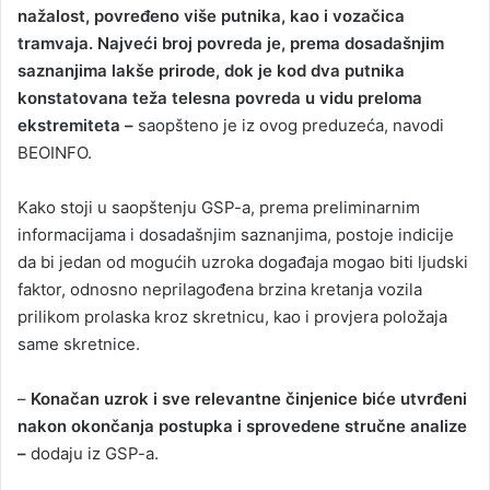
nažalost, povređeno više putnika, kao i vozačica
tramvaja. Najveći broj povreda je, prema dosadašnjim
saznanjima lakše prirode, dok je kod dva putnika
konstatovana teža telesna povreda u vidu preloma
ekstremiteta –
saopšteno je iz ovog preduzeća, navodi
BEOINFO.
Kako stoji u saopštenju GSP-a, prema preliminarnim
informacijama i dosadašnjim saznanjima, postoje indicije
da bi jedan od mogućih uzroka događaja mogao biti ljudski
faktor, odnosno neprilagođena brzina kretanja vozila
prilikom prolaska kroz skretnicu, kao i provjera položaja
same skretnice.
–
Konačan uzrok i sve relevantne činjenice biće utvrđeni
nakon okončanja postupka i sprovedene stručne analize
–
dodaju iz GSP-a.