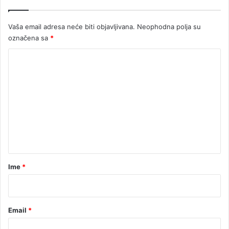
(
V
Vaša email adresa neće biti objavljivana.
Neophodna polja su
I
označena sa
*
D
E
K
O
o
)
m
e
n
t
a
r
Ime
*
*
Email
*