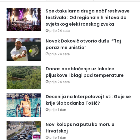
Spektakularna druga noć Freshwave
festivala : Od regionalnih hitova do
svjetskog elektronskog zvuka
prije 24 sata
Novak Đoković otvorio dušu: “Taj
poraz me uništio”
prije 24 sata
Danas naoblačenje uz lokalne
pljuskove i blagi pad temperature
prije 24 sata
Decenija na Interpolovoj listi: Gdje se
krije Slobodanka Tošić?
prije 1 dan
Novi kolaps na putu ka moru u
Hrvatskoj
prije 1 dan