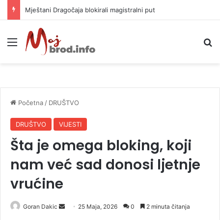
Helikopter ponovo gasi vatru u selima kod Trebinja
Meni
P
Početna
/
DRUŠTVO
DRUŠTVO
VIJESTI
Šta je omega bloking, koji
nam već sad donosi ljetnje
vrućine
Goran Dakic
S
25 Maja, 2026
0
2 minuta čitanja
e