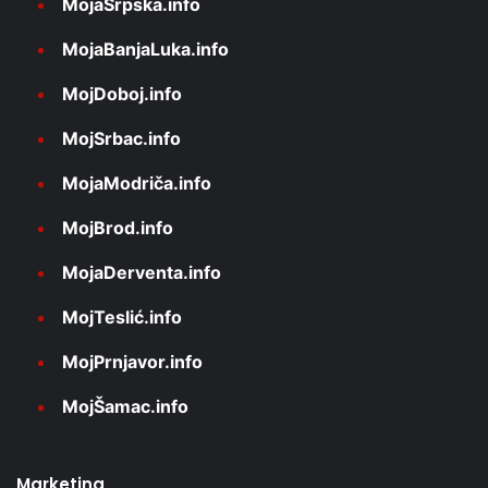
MojaSrpska.info
MojaBanjaLuka.info
MojDoboj.info
MojSrbac.info
MojaModriča.info
MojBrod.info
MojaDerventa.info
MojTeslić.info
MojPrnjavor.info
MojŠamac.info
Marketing