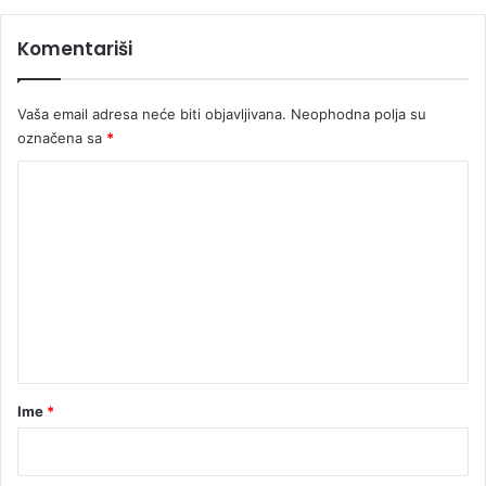
a
m
Komentariši
v
a
j
Vaša email adresa neće biti objavljivana.
Neophodna polja su
a
u
označena sa
*
z
K
g
r
o
a
m
d
u
e
n
t
a
r
Ime
*
*