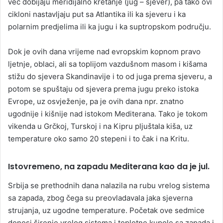
već dobijaju meridijalno kretanje (jug – sjever), pa tako ovi
cikloni nastavljaju put sa Atlantika ili ka sjeveru i ka
polarnim predjelima ili ka jugu i ka suptropskom području.
Dok je ovih dana vrijeme nad evropskim kopnom pravo
ljetnje, oblaci, ali sa toplijom vazdušnom masom i kišama
stižu do sjevera Skandinavije i to od juga prema sjeveru, a
potom se spuštaju od sjevera prema jugu preko istoka
Evrope, uz osvježenje, pa je ovih dana npr. znatno
ugodnije i kišnije nad istokom Mediterana. Tako je tokom
vikenda u Grčkoj, Turskoj i na Kipru pljuštala kiša, uz
temperature oko samo 20 stepeni i to čak i na Kritu.
Istovremeno, na zapadu Mediterana kao da je jul.
Srbija se prethodnih dana nalazila na rubu vrelog sistema
sa zapada, zbog čega su preovladavala jaka sjeverna
strujanja, uz ugodne temperature. Početak ove sedmice
donosi širenje vrelog sistema i toplotne kupole sa zapada i