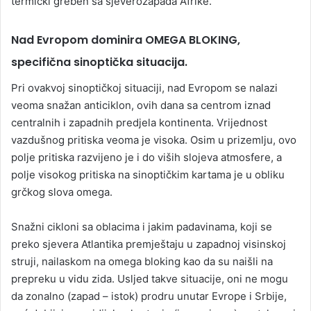
termički greben sa sjeverozapada Afrike.
Nad Evropom dominira OMEGA BLOKING,
specifična sinoptička situacija.
Pri ovakvoj sinoptičkoj situaciji, nad Evropom se nalazi
veoma snažan anticiklon, ovih dana sa centrom iznad
centralnih i zapadnih predjela kontinenta. Vrijednost
vazdušnog pritiska veoma je visoka. Osim u prizemlju, ovo
polje pritiska razvijeno je i do viših slojeva atmosfere, a
polje visokog pritiska na sinoptičkim kartama je u obliku
grčkog slova omega.
Snažni cikloni sa oblacima i jakim padavinama, koji se
preko sjevera Atlantika premještaju u zapadnoj visinskoj
struji, nailaskom na omega bloking kao da su naišli na
prepreku u vidu zida. Usljed takve situacije, oni ne mogu
da zonalno (zapad – istok) prodru unutar Evrope i Srbije,