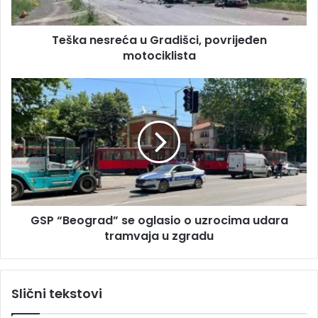
r
s
e
r
s
Teška nesreća u Gradišci, povrijeđen
e
u
motociklista
ć
a
u
G
G
S
r
P
a
“
d
B
i
e
š
o
c
g
i
r
,
GSP “Beograd” se oglasio o uzrocima udara
a
p
tramvaja u zgradu
d
o
”
v
s
r
e
Slični tekstovi
i
o
j
g