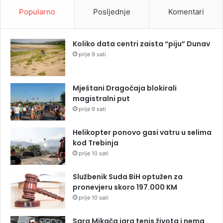
Popularno
Posljednje
Komentari
Koliko data centri zaista “piju” Dunav
prije 9 sati
Mještani Dragočaja blokirali
magistralni put
prije 9 sati
Helikopter ponovo gasi vatru u selima
kod Trebinja
prije 10 sati
Službenik Suda BiH optužen za
pronevjeru skoro 197.000 KM
prije 10 sati
Sara Mikača igra tenis života i nema