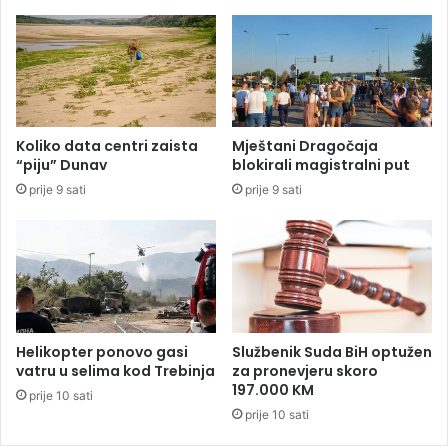
e
l
đ
a
e
s
n
i
m
o
o
o
t
u
Koliko data centri zaista
Mještani Dragočaja
o
z
“piju” Dunav
blokirali magistralni put
c
r
prije 9 sati
prije 9 sati
i
o
k
c
l
i
i
m
s
a
t
u
a
d
a
Helikopter ponovo gasi
Službenik Suda BiH optužen
r
vatru u selima kod Trebinja
za pronevjeru skoro
a
197.000 KM
prije 10 sati
t
prije 10 sati
r