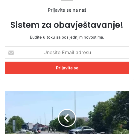
Prijavite se na naš
Sistem za obavještavanje!
Budite u toku sa posljednjim novostima.
U
n
e
s
i
t
e
E
T
m
e
a
š
i
k
l
a
a
n
d
e