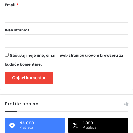
Email
*
Web stranica
Sačuvaj moje ime, email i web stranicu u ovom browseru za
buduće komentare.
A
l
Pratite nas na
t
e
44.000
1.800
r
Pratilaca
Pratilaca
n