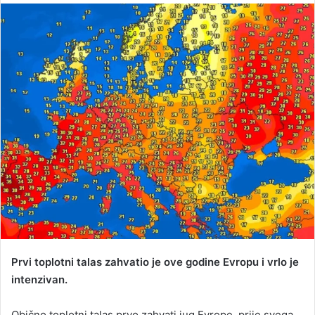
n
d
a
n
e
m
a
i
l
Prvi toplotni talas zahvatio je ove godine Evropu i vrlo je
intenzivan.
Obično toplotni talas prvo zahvati jug Evrope, prije svega