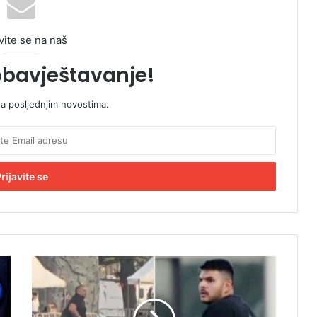
vite se na naš
obavještavanje!
sa posljednjim novostima.
Ž
r
t
v