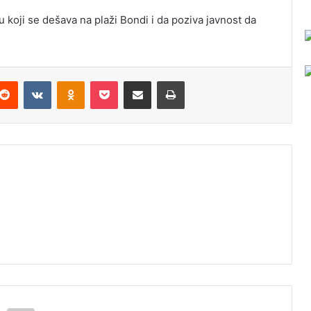
tu koji se dešava na plaži Bondi i da poziva javnost da
Reddit
VKontakte
Odnoklassniki
Pocket
Podijeli putem Emaila
Odštampaj