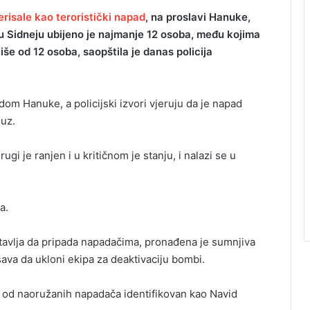
erisale kao teroristički napad
, na proslavi Hanuke,
i u Sidneju ubijeno je najmanje 12 osoba, među kojima
iše od 12 osoba, saopštila je danas policija
m Hanuke, a policijski izvori vjeruju da je napad
juz.
gi je ranjen i u kritičnom je stanju, i nalazi se u
a.
stavlja da pripada napadačima, pronađena je sumnjiva
va da ukloni ekipa za deaktivaciju bombi.
an od naoružanih napadača identifikovan kao Navid