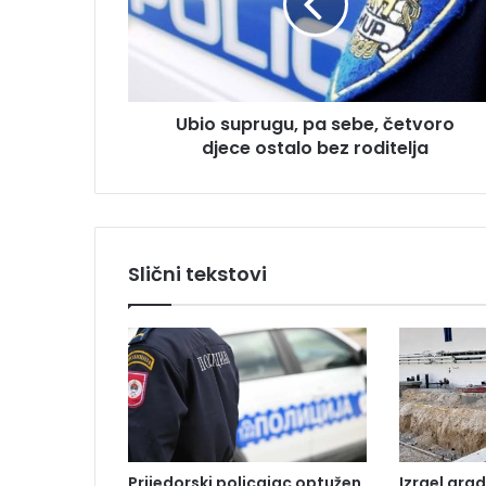
s
d
u
r
p
e
r
s
u
u
Ubio suprugu, pa sebe, četvoro
g
djece ostalo bez roditelja
u
,
p
a
s
e
Slični tekstovi
b
e
,
č
e
t
v
o
r
Prijedorski policajac optužen
Izrael grad