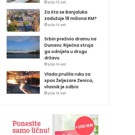
prije 13 sati
Za šta se Banjaluka
zadužuje 18 miliona KM?
prije 14 sati
Srbin preživio dramu na
Dunavu: Riječna struja
ga odnijela u drugu
državu
prije 14 sati
Vlada pružila ruku za
spas Željezare Zenica,
vlasnik je odbio
prije 14 sati