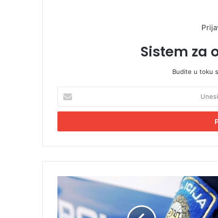
Prija
Sistem za 
Budite u toku 
U
n
e
s
i
t
e
E
m
U
a
b
i
i
l
o
a