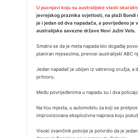
U pucnjavi koju su australijske vlasti okarakt
jevrejskog praznika svjetlosti, na plaži Bond
je i jedan od dva napadača, a povrijeđeno je v
australijske savezne države Novi Južni Vels.
Smatra se da je meta napada bio događaj povodo
planiran mjesecima, prenosi australijski ABC n
Jedan napadač je ubijen iz vatrenog oružja, a dru
pritvoru.
Među povrijeđenima u napadu su i dva policajc
Na licu mjesta, u automobilu za koji se pretpo
improvizovana eksplozivna naprava koju pokuša
Visoki zvaničnik policije je potvrdio da je jed