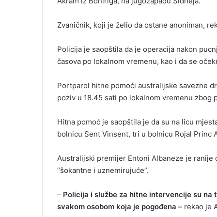
Akram iz Boniriga, na jugozapadu Sidneja.
Zvaničnik, koji je želio da ostane anoniman, re
Policija je saopštila da je operacija nakon pu
časova po lokalnom vremenu, kao i da se očekuj
Portparol hitne pomoći australijske savezne drž
poziv u 18.45 sati po lokalnom vremenu zbog pr
Hitna pomoć je saopštila je da su na licu mjesta
bolnicu Sent Vinsent, tri u bolnicu Rojal Princ 
Australijski premijer Entoni Albaneze je ranije
“šokantne i uznemirujuće”.
–
Policija i službe za hitne intervencije su na
svakom osobom koja je pogođena –
rekao je 