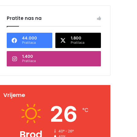
Pratite nas na
44.000
1.800
Pratilaca
Pratilaca
1.400
Pratilaca
Vrijeme
26
℃
Brod
40º - 26º
40%