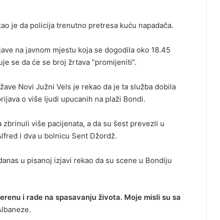
kao je da policija trenutno pretresa kuću napadača.
cnjave na javnom mjestu koja se dogodila oko 18.45
e se da će se broj žrtava “promijeniti”.
ave Novi Južni Vels je rekao da je ta služba dobila
ijava o više ljudi upucanih na plaži Bondi.
 zbrinuli više pacijenata, a da su šest prevezli u
Alfred i dva u bolnicu Sent Džordž.
 danas u pisanoj izjavi rekao da su scene u Bondiju
 terenu i rade na spasavanju života. Moje misli su sa
Albaneze.