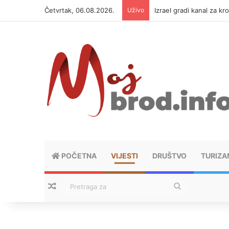
Četvrtak, 06.08.2026.
Uživo
Izrael gradi kanal za kr
POČETNA
VIJESTI
DRUŠTVO
TURIZA
Nasumični tekstovi
Pretraga
za