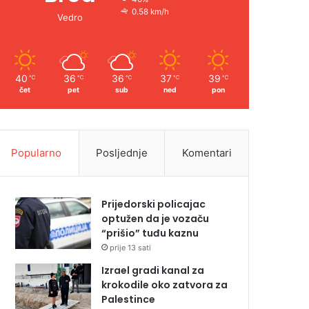
0.58 km/h
Vedro
40
36
36
37
39
℃
℃
℃
℃
℃
čet
pet
sub
ned
pon
Popularno
Posljednje
Komentari
Prijedorski policajac
optužen da je vozaču
“prišio” tuđu kaznu
prije 13 sati
Izrael gradi kanal za
krokodile oko zatvora za
Palestince