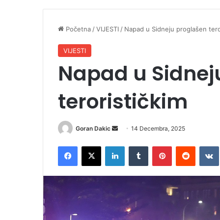
Početna
/
VIJESTI
/
Napad u Sidneju proglašen tero
VIJESTI
Napad u Sidnej
terorističkim
Goran Dakic
S
14 Decembra, 2025
e
Facebook
X
LinkedIn
Tumblr
Pinterest
Reddit
VK
n
d
a
n
e
m