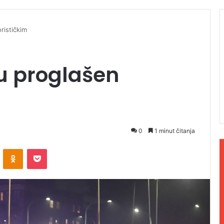
rističkim
u proglašen
0
1 minut čitanja
ontakte
Odnoklassniki
Pocket