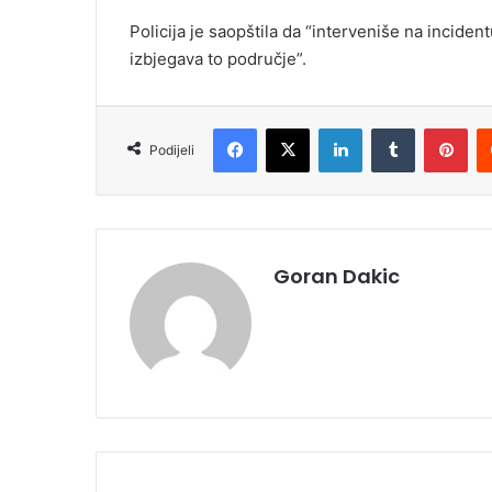
Policija je saopštila da “interveniše na inciden
izbjegava to područje”.
Facebook
X
LinkedIn
Tumblr
Pinterest
Podijeli
Goran Dakic