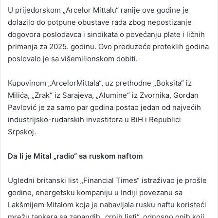
U prijedorskom „Arcelor Mittalu“ ranije ove godine je
dolazilo do potpune obustave rada zbog nepostizanje
dogovora poslodavca i sindikata o povećanju plate i ličnih
primanja za 2025. godinu. Ovo preduzeće proteklih godina
poslovalo je sa višemilionskom dobiti.
Kupovinom „ArcelorMittala“, uz prethodne „Boksita“ iz
Milića, „Zrak“ iz Sarajeva, „Alumine“ iz Zvornika, Gordan
Pavlović je za samo par godina postao jedan od najvećih
industrijsko-rudarskih investitora u BiH i Republici
Srpskoj.
Da li je Mital „radio“ sa ruskom naftom
Ugledni britanski list „Financial Times“ istraživao je prošle
godine, energetsku kompaniju u Indiji povezanu sa
Lakšmijem Mitalom koja je nabavljala rusku naftu koristeći
mrežu tankera sa zapandih „crnih listi“, odnosno onih koji