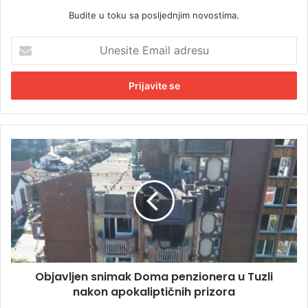
Budite u toku sa posljednjim novostima.
U
n
e
s
i
t
e
E
O
m
b
a
j
i
a
l
v
a
l
d
j
r
e
e
n
s
Objavljen snimak Doma penzionera u Tuzli
s
u
nakon apokaliptičnih prizora
n
i