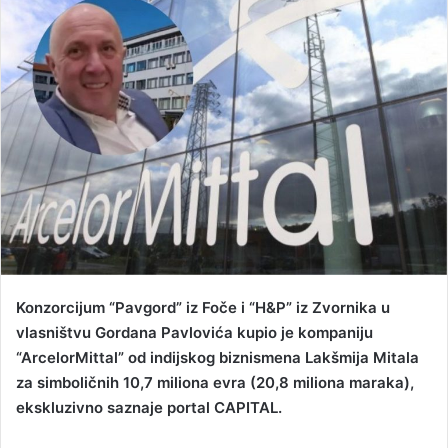
a
n
e
m
a
i
l
Konzorcijum “Pavgord” iz Foče i “H&P” iz Zvornika u
vlasništvu Gordana Pavlovića kupio je kompaniju
“ArcelorMittal” od indijskog biznismena Lakšmija Mitala
za simboličnih 10,7 miliona evra (20,8 miliona maraka),
ekskluzivno saznaje portal CAPITAL.