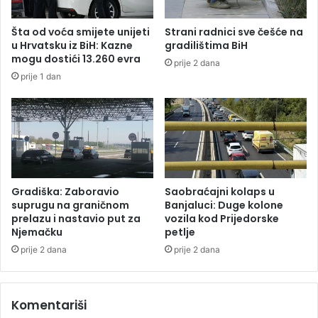
l
v
i
a
Šta od voća smijete unijeti
Strani radnici sve češće na
n
u
u Hrvatsku iz BiH: Kazne
gradilištima BiH
a
D
mogu dostići 13.260 evra
prije 2 dana
k
o
prije 1 dan
o
b
n
o
a
j
p
u
o
:
k
O
a
t
l
a
Gradiška: Zaboravio
Saobraćajni kolaps u
i
c
suprugu na graničnom
Banjaluci: Duge kolone
p
u
prelazu i nastavio put za
vozila kod Prijedorske
t
Njemačku
petlje
m
i
r
prije 2 dana
prije 2 dana
č
o
n
o
i
d
Komentariši
h
i