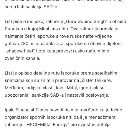
su na listi sankcija SAD-a.
List piše o indijskoj rafineriji „Guru Gobind Singh“ u oblasti
Pundžab u kojoj Mital ima udio. Ova rafinerija primila je
najmanje četiri isporuke sirove ruske nafte vrijedne
gotovo 280 miliona dolara, a isporuke su obavile dijelom
„shadow fleet“ flote koja prevozi rusku naftu mimo
zvaničnih kanala.
List je opisao detaljno rutu isporuke prema satelitskim
snimcima koji su snimili pretovar na „čiste“ tankere.
Međutim, indijske vlasti, kao i Mital, ignorisali su
upozorenja i sankcije SAD-a i nastavili poslovanje.
Ipak, Financial Times navodi da nije utvrđeno ko je tačno
organizator spornih isporuka niti da li je menadžment
rafinerije „HPCL-Mittal Energy“ bio svjestan detalja.