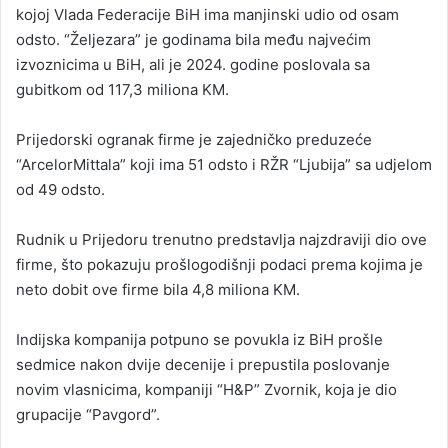
kojoj Vlada Federacije BiH ima manjinski udio od osam
odsto. “Željezara” je godinama bila među najvećim
izvoznicima u BiH, ali je 2024. godine poslovala sa
gubitkom od 117,3 miliona KM.
Prijedorski ogranak firme je zajedničko preduzeće
“ArcelorMittala” koji ima 51 odsto i RŽR “Ljubija” sa udjelom
od 49 odsto.
Rudnik u Prijedoru trenutno predstavlja najzdraviji dio ove
firme, što pokazuju prošlogodišnji podaci prema kojima je
neto dobit ove firme bila 4,8 miliona KM.
Indijska kompanija potpuno se povukla iz BiH prošle
sedmice nakon dvije decenije i prepustila poslovanje
novim vlasnicima, kompaniji “H&P” Zvornik, koja je dio
grupacije “Pavgord”.