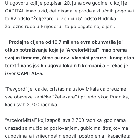
U ugovoru koji je potpisan 20. juna ove godine, u koji je
CAPITAL imao uvid, definisana je prodaja ključnih pogona i
to 92 odsto “Željezare” u Zenici i 51 odsto Rudnika
željezne rude u Prijedoru i to po bagatelnoj cijeni.
–
Prodajna cijena od 10,7 miliona evra obuhvatila je i
otkup potraživanja koja je “ArcelorMittal” imao prema
svojim firmama, čime su novi vlasnici preuzeli kompletan
teret finansijskih dugova lokalnih kompanija –
rekao je
izvor
CAPITAL
-a.
“Pavgord” je, dakle, pristao na uslov Mitala da preuzme
sve obaveze zeničke “Željezare” i prijedorskog Rudnika,
kao i svih 2.700 radnika.
“ArcelorMittal” koji zapošljava 2.700 radnika, godinama
unazad se mučio sa poslovanjem, gubicima, štrajkovima i
dugovima, ali vrijednost njegovih postrojenja i kapaciteta