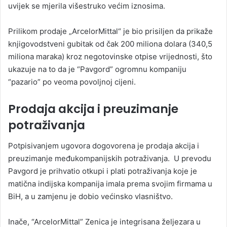
uvijek se mjerila višestruko većim iznosima.
Prilikom prodaje „ArcelorMittal“ je bio prisiljen da prikaže
knjigovodstveni gubitak od čak 200 miliona dolara (340,5
miliona maraka) kroz negotovinske otpise vrijednosti, što
ukazuje na to da je “Pavgord” ogromnu kompaniju
“pazario” po veoma povoljnoj cijeni.
Prodaja akcija i preuzimanje
potraživanja
Potpisivanjem ugovora dogovorena je prodaja akcija i
preuzimanje međukompanijskih potraživanja. U prevodu
Pavgord je prihvatio otkupi i plati potraživanja koje je
matična indijska kompanija imala prema svojim firmama u
BiH, a u zamjenu je dobio većinsko vlasništvo.
Inače, “ArcelorMittal” Zenica je integrisana željezara u