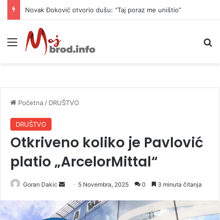
Novak Đoković otvorio dušu: “Taj poraz me uništio”
Meni
P
Početna
/
DRUŠTVO
DRUŠTVO
Otkriveno koliko je Pavlović
platio „ArcelorMittal“
Goran Dakic
S
5 Novembra, 2025
0
3 minuta čitanja
e
n
d