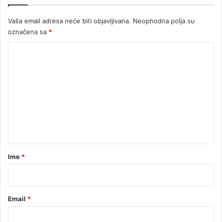
p
n
r
f
Vaša email adresa neće biti objavljivana.
Neophodna polja su
i
a
označena sa
*
z
r
o
k
K
r
t
a
o
a
m
e
n
t
a
r
Ime
*
*
Email
*