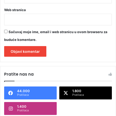
Web stranica
Sačuvaj moje ime, email i web stranicu u ovom browseru za
buduće komentare.
A
l
Pratite nas na
t
e
44.000
1.800
r
Pratilaca
Pratilaca
n
1.400
a
Pratilaca
t