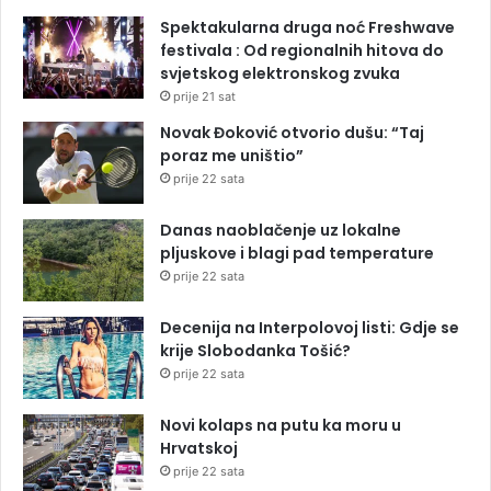
Spektakularna druga noć Freshwave
festivala : Od regionalnih hitova do
svjetskog elektronskog zvuka
prije 21 sat
Novak Đoković otvorio dušu: “Taj
poraz me uništio”
prije 22 sata
Danas naoblačenje uz lokalne
pljuskove i blagi pad temperature
prije 22 sata
Decenija na Interpolovoj listi: Gdje se
krije Slobodanka Tošić?
prije 22 sata
Novi kolaps na putu ka moru u
Hrvatskoj
prije 22 sata