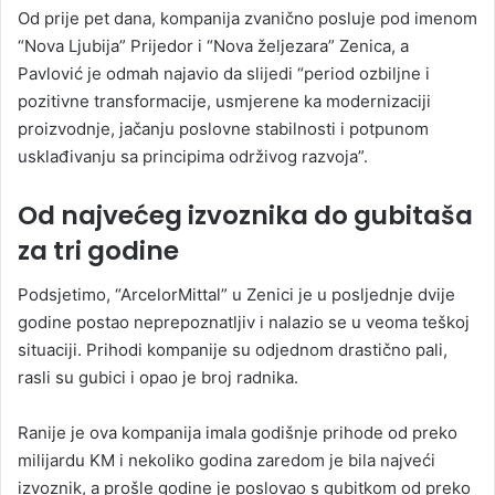
Od prije pet dana, kompanija zvanično posluje pod imenom
“Nova Ljubija” Prijedor i “Nova željezara” Zenica, a
Pavlović je odmah najavio da slijedi “period ozbiljne i
pozitivne transformacije, usmjerene ka modernizaciji
proizvodnje, jačanju poslovne stabilnosti i potpunom
usklađivanju sa principima održivog razvoja”.
Od najvećeg izvoznika do gubitaša
za tri godine
Podsjetimo, “ArcelorMittal” u Zenici je u posljednje dvije
godine postao neprepoznatljiv i nalazio se u veoma teškoj
situaciji. Prihodi kompanije su odjednom drastično pali,
rasli su gubici i opao je broj radnika.
Ranije je ova kompanija imala godišnje prihode od preko
milijardu KM i nekoliko godina zaredom je bila najveći
izvoznik, a prošle godine je poslovao s gubitkom od preko