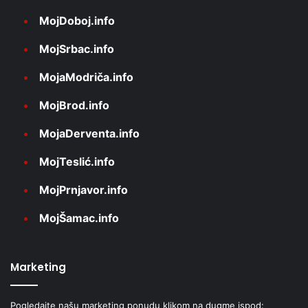
MojDoboj.info
MojSrbac.info
MojaModriča.info
MojBrod.info
MojaDerventa.info
MojTeslić.info
MojPrnjavor.info
MojŠamac.info
Marketing
Pogledajte našu marketing ponudu klikom na dugme ispod: