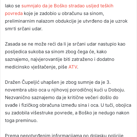
Iako se
sumnjalo da je Boško stradao usljed teških
povreda
koje je zadobio u obračunu sa sinom,
preliminarnim nalazom obdukcije je utvrđeno da je uzrok
smrti srčani udar.
Zasada se ne može reći da li je srčani udar nastupio kao
posljedica sukoba sa sinom zbog čega će, kako
saznajemo, najvjerovantije biti zatraženo i dodatno
medicinsko vještačenje, piše
ATV
.
Dražen Čupeljić uhapšen je zbog sumnje da je 3.
novembra ubio oca u njihovoj porodičnoj kući u Doboju.
Nezvanično saznajemo da je kritične večeri došlo do
svađe i fizičkog obračuna između sina i oca. U tuči, obojica
su zadobila višestruke povrede, a Boško je nedugo nakon
toga preminuo.
Prema nepotvrđenim informacijama po dolasku policije