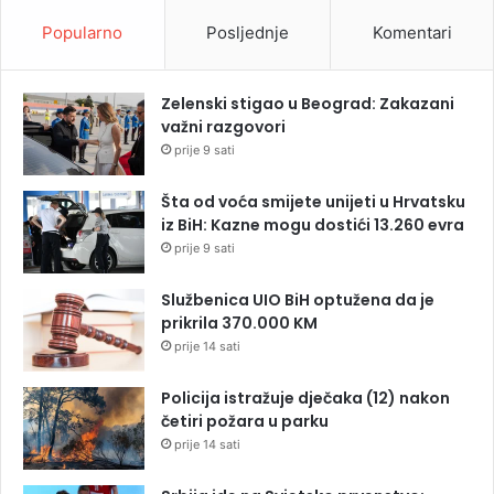
Popularno
Posljednje
Komentari
Zelenski stigao u Beograd: Zakazani
važni razgovori
prije 9 sati
Šta od voća smijete unijeti u Hrvatsku
iz BiH: Kazne mogu dostići 13.260 evra
prije 9 sati
Službenica UIO BiH optužena da je
prikrila 370.000 KM
prije 14 sati
Policija istražuje dječaka (12) nakon
četiri požara u parku
prije 14 sati