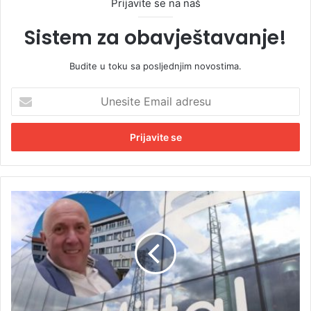
Prijavite se na naš
Sistem za obavještavanje!
Budite u toku sa posljednjim novostima.
U
n
e
s
i
t
e
E
O
m
t
a
k
i
r
l
i
a
v
d
e
r
n