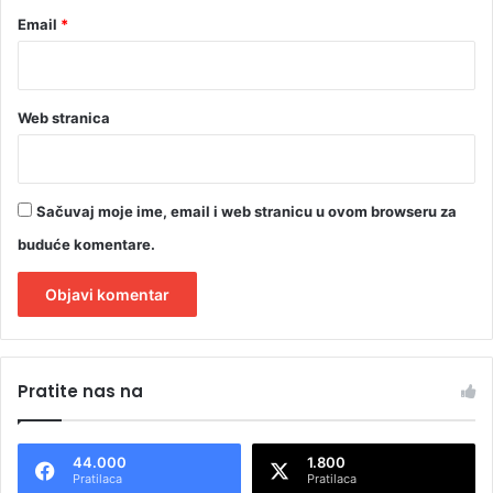
Email
*
Web stranica
Sačuvaj moje ime, email i web stranicu u ovom browseru za
buduće komentare.
A
l
Pratite nas na
t
e
44.000
1.800
r
Pratilaca
Pratilaca