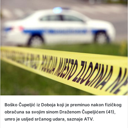
n
d
a
n
e
m
a
i
l
Boško Čupeljić iz Doboja koji je preminuo nakon fizičkog
obračuna sa svojim sinom Draženom Čupeljićem (41),
umro je usljed srčanog udara, saznaje ATV.