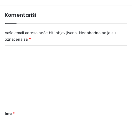
Komentariši
Vaša email adresa neće biti objavljivana.
Neophodna polja su
označena sa
*
K
o
m
e
n
t
a
r
Ime
*
*