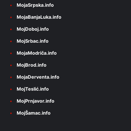
MojaSrpska.info
MojaBanjaLuka.info
MojDoboj.info
MojSrbac.info
MojaModriča.info
MojBrod.info
MojaDerventa.info
MojTeslić.info
MojPrnjavor.info
MojŠamac.info