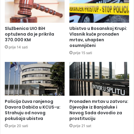
o
o
„
s
A
a
r
m
Službenica UIO BiH
Ubistvo u Bosanskoj Krupi:
c
n
optužena da je prikrila
Vlasnik kuće pronađen
e
a
370.000 KM
mrtav, uhapšen
l
p
osumnjičeni
prije 14 sati
o
r
prije 15 sati
r
e
M
v
i
a
t
r
t
u
a
V
l
l
“
a
Policija čuva ranjenog
Pronađen mrtav u zatvoru:
Davora Dabića u KCUS-u:
Djevojke iz Banjaluke i
d
Strahuju od novog
Novog Sada dovodio za
e
pokušaja ubistva
prostituciju
prije 20 sati
prije 21 sat