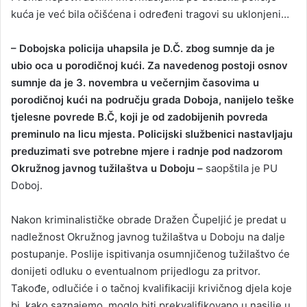
kuća je već bila očišćena i određeni tragovi su uklonjeni…
– Dobojska policija uhapsila je D.Č. zbog sumnje da je
ubio oca u porodičnoj kući. Za navedenog postoji osnov
sumnje da je 3. novembra u večernjim časovima u
porodičnoj kući na području grada Doboja, nanijelo teške
tjelesne povrede B.Č, koji je od zadobijenih povreda
preminulo na licu mjesta. Policijski službenici nastavljaju
preduzimati sve potrebne mjere i radnje pod nadzorom
Okružnog javnog tužilaštva u Doboju –
saopštila je PU
Doboj.
Nakon kriminalističke obrade Dražen Čupeljić je predat u
nadležnost Okružnog javnog tužilaštva u Doboju na dalje
postupanje. Poslije ispitivanja osumnjičenog tužilaštvo će
donijeti odluku o eventualnom prijedlogu za pritvor.
Takođe, odlučiće i o tačnoj kvalifikaciji krivičnog djela koje
bi, kako saznajemo, moglo biti prekvalifikovano u nasilje u