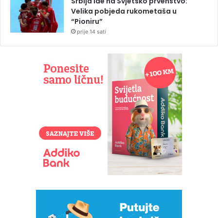
Srbija ide na Svjetsko prvenstvo:
Velika pobjeda rukometaša u
“Pioniru”
prije 14 sati