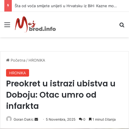
Šta od voća smijete unijeti u Hrvatsku iz BiH: Kazne mogu dostići 13.260 evra
Meni
P
Početna
/
HRONIKA
HRONIKA
Preokret u istrazi ubistva u
Doboju: Otac umro od
infarkta
Goran Dakic
S
5 Novembra, 2025
0
1 minut čitanja
e