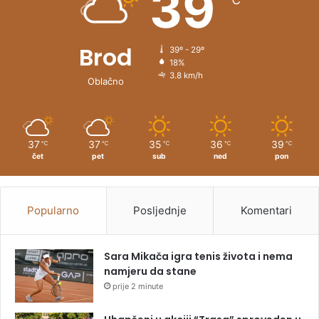
39
℃
:
Brod
39º - 29º
18%
3.8 km/h
Oblačno
37
37
35
36
39
℃
℃
℃
℃
℃
čet
pet
sub
ned
pon
Popularno
Posljednje
Komentari
Sara Mikača igra tenis života i nema
namjeru da stane
prije 2 minute