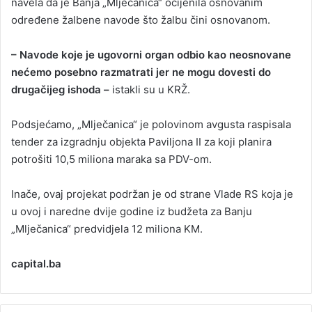
navela da je Banja „Mlječanica“ ocijenila osnovanim
određene žalbene navode što žalbu čini osnovanom.
– Navode koje je ugovorni organ odbio kao neosnovane
nećemo posebno razmatrati jer ne mogu dovesti do
drugačijeg ishoda –
istakli su u KRŽ.
Podsjećamo, „Mlječanica“ je polovinom avgusta raspisala
tender za izgradnju objekta Paviljona II za koji planira
potrošiti 10,5 miliona maraka sa PDV-om.
Inače, ovaj projekat podržan je od strane Vlade RS koja je
u ovoj i naredne dvije godine iz budžeta za Banju
„Mlječanica“ predvidjela 12 miliona KM.
capital.ba