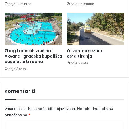
o
prije 11 minuta
prije 25 minuta
u
z
h
a
u
č
,
č
e
t
v
Zbog tropskih vrućina:
Otvorena sezona
o
Akvana i gradska kupališta
asfaltiranja
r
besplatni tri dana
prije 2 sata
o
prije 2 sata
p
o
v
Komentariši
r
i
j
Vaša email adresa neće biti objavljivana.
Neophodna polja su
e
označena sa
*
đ
e
K
n