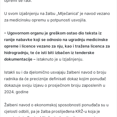
opremi se radi.
U svom izjašnjenju na žalbu „Mlječanica“ je navod vezano
za medicinsku opremu u potpunosti usvojila.
– Ugovornom organu je greškom ostao dio teksta iz
ranije nabavke koji se odnosio na ugradnju medicinske
opreme i licence vezano za nju, kao i tražena licenca za
hidrogradnju, te će isti biti izbačen iz tenderske
dokumentacije –
istaknuto je u Izjašnjenju.
Istakli su i da djelomično usvajaju žalbeni navod o broju
radnika da će preciznije definisati dokaz kojim ponuđač
dokazuje svoju izjavu o prosječnom broju zaposlenih u
2024. godine
Žalbeni navod o ekonomskoj sposobnosti ponuđača su u
cjelosti odbili, pa je žalba proslijeđena KRŽ-u koja je