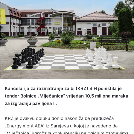
d
a
n
e
m
a
i
l
Kancelarija za razmatranje žalbi (KRŽ) BiH poništila je
tender Bolnice „Mlječanica“ vrijedan 10,5 miliona maraka
za izgradnju paviljona II.
KRŽ je ovakvu odluku donio nakon žalbe preduzeća
„Energy mont AEA“ iz Sarajeva u kojoj je navedeno da
„Mlječanica“ ugrožava konkurenciju nelogičnim zahtjevima