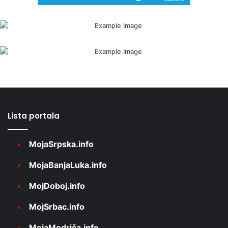
Lista portala
MojaSrpska.info
MojaBanjaLuka.info
MojDoboj.info
MojSrbac.info
MojaModriča.info