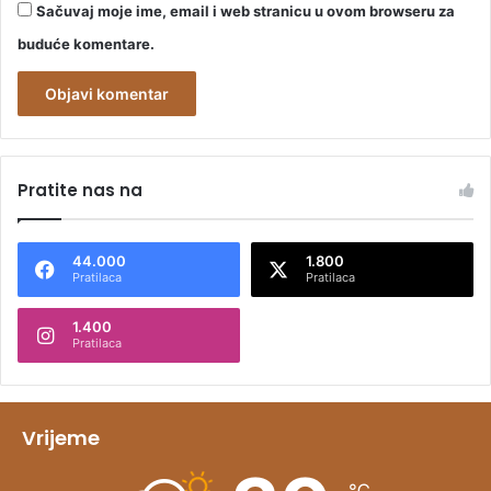
Sačuvaj moje ime, email i web stranicu u ovom browseru za
buduće komentare.
A
l
Pratite nas na
t
e
44.000
1.800
r
Pratilaca
Pratilaca
n
1.400
a
Pratilaca
t
i
v
Vrijeme
e