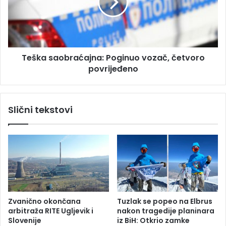
p
a
r
s
v
a
i
o
p
b
u
Teška saobraćajna: Poginuo vozač, četvoro
r
t
povrijeđeno
a
z
ć
a
a
j
j
Slični tekstovi
e
n
d
a
n
:
i
P
č
o
k
g
i
i
u
n
v
u
Zvanično okončana
Tuzlak se popeo na Elbrus
a
o
arbitraža RITE Ugljevik i
nakon tragedije planinara
z
v
Slovenije
iz BiH: Otkrio zamke
d