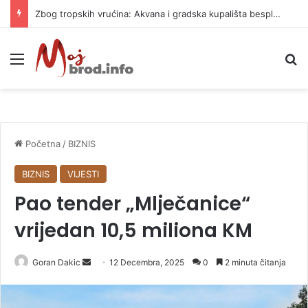
Zbog tropskih vrućina: Akvana i gradska kupališta besplatni tri dana
Meni
P
Početna
/
BIZNIS
BIZNIS
VIJESTI
Pao tender „Mlječanice“
vrijedan 10,5 miliona KM
Goran Dakic
S
12 Decembra, 2025
0
2 minuta čitanja
e
n