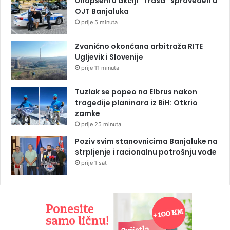
Uhapšeni u akciji “Trasa” sproveden u
OJT Banjaluka
prije 5 minuta
Zvanično okončana arbitraža RITE
Ugljevik i Slovenije
prije 11 minuta
Tuzlak se popeo na Elbrus nakon
tragedije planinara iz BiH: Otkrio
zamke
prije 25 minuta
Poziv svim stanovnicima Banjaluke na
strpljenje i racionalnu potrošnju vode
prije 1 sat