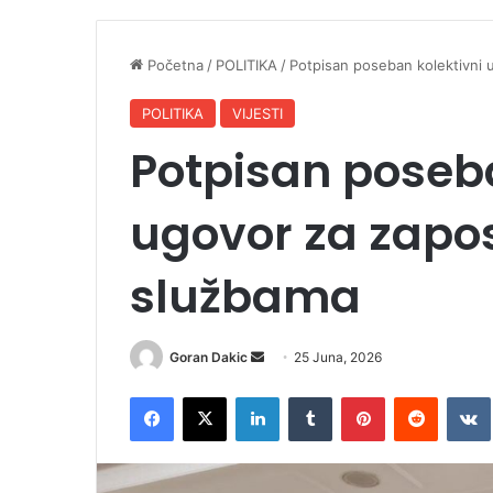
Početna
/
POLITIKA
/
Potpisan poseban kolektivni 
POLITIKA
VIJESTI
Potpisan poseba
ugovor za zapo
službama
Goran Dakic
S
25 Juna, 2026
e
Facebook
X
LinkedIn
Tumblr
Pinterest
Reddit
VK
n
d
a
n