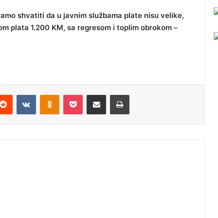
mo shvatiti da u javnim službama plate nisu velike,
om plata 1.200 KM, sa regresom i toplim obrokom –
Reddit
VKontakte
Odnoklassniki
Pocket
Podijeli putem Emaila
Odštampaj