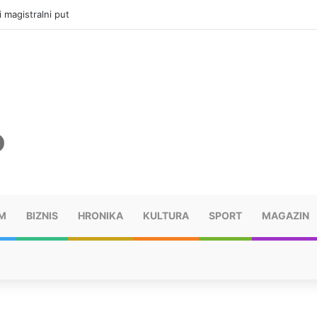
ru u selima kod Trebinja
M
BIZNIS
HRONIKA
KULTURA
SPORT
MAGAZIN