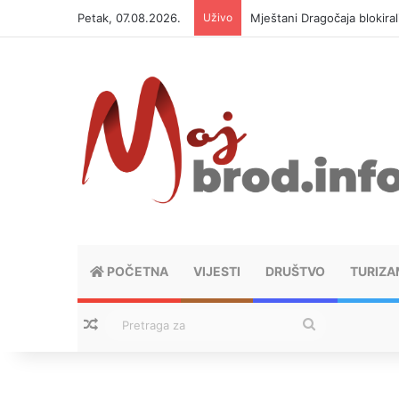
Petak, 07.08.2026.
Uživo
Helikopter ponovo gasi vat
POČETNA
VIJESTI
DRUŠTVO
TURIZA
Nasumični tekstovi
Pretraga
za