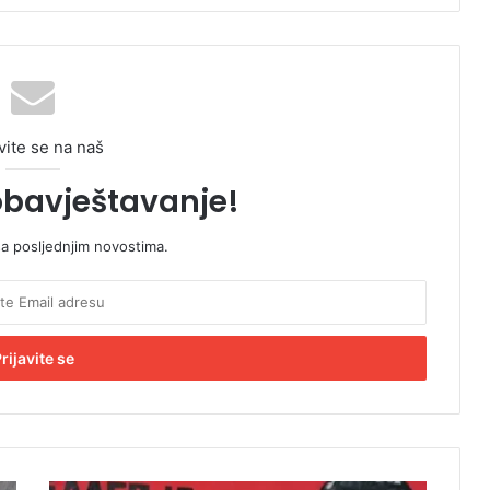
vite se na naš
obavještavanje!
sa posljednjim novostima.