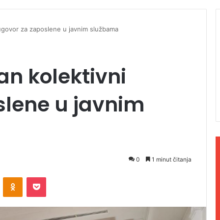
ugovor za zaposlene u javnim službama
n kolektivni
slene u javnim
0
1 minut čitanja
ontakte
Odnoklassniki
Pocket