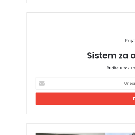
Prija
Sistem za 
Budite u toku 
U
n
e
s
i
t
e
E
m