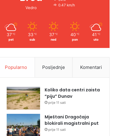
0.47 km/h
Vedro
37
33
37
40
41
℃
℃
℃
℃
℃
pet
sub
ned
pon
uto
Popularno
Posljednje
Komentari
Koliko data centri zaista
“piju” Dunav
prije 11 sati
Mještani Dragočaja
blokirali magistralni put
prije 11 sati