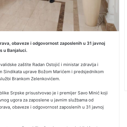
rava, obaveze i odgovornost zaposlenih u 31 javnoj
s u Banjaluci.
validske zaštite Radan Ostojić i ministar zdravlja i
kom Sindikata uprave Božom Marićem i predsjednikom
 službi Brankom Zelenkovićem.
like Srpske prisustvovao je i premijer Savo Minić koji
tivnog ugora za zaposlene u javnim službama od
 prava, obaveze i odgovornost zaposlenih u 31 javnoj