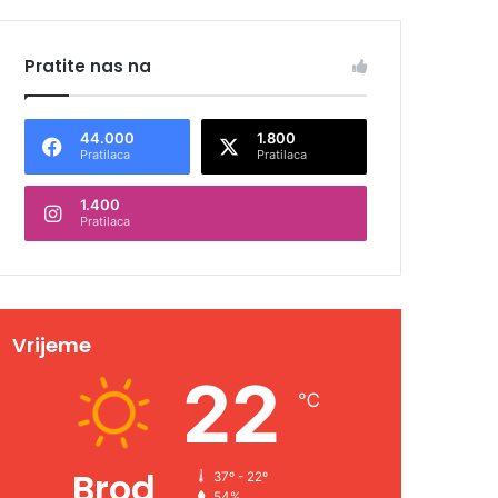
Pratite nas na
44.000
1.800
Pratilaca
Pratilaca
1.400
Pratilaca
Vrijeme
22
℃
Brod
37º - 22º
54%