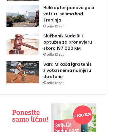
Helikopter ponovo gasi
vatru u selima kod
Trebinja
prije 12 sati
Službenik Suda BiH
optužen za pronevjeru
skoro 197.000 KM
prije 12 sati
Sara Mikača igra tenis
života i nema namjeru
da stane
prije 12 sati