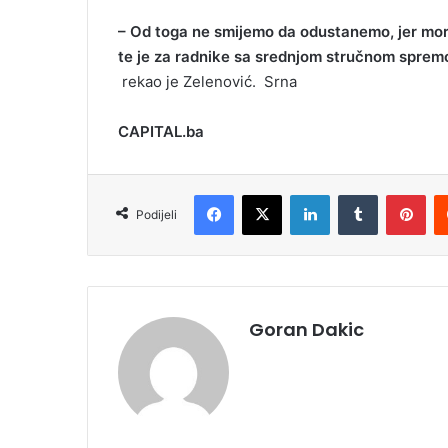
– Od toga ne smijemo da odustanemo, jer mora
te je za radnike sa srednjom stručnom sprem
rekao je Zelenović. Srna
CAPITAL.ba
Facebook
X
LinkedIn
Tumblr
Pinterest
Podijeli
Goran Dakic