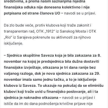
sredstvima, a prema našim saznanjima nijedna
finansijska odluka nije donesena kolektivno i nije
potpisana od strane članova UO –
navodi se u prijavi.
Da zlo bude veće, protiv klubova koji traže zakonit i
transparentan rad, OTK „1912“ iz Sanskog Mosta i OTK
„Rio“ iz Sarajeva pokrenute su aktivnosti za njihovo
isključenje.
– Sjednica skupštine Saveza koja je bila zakazana za 8.
novembar na kojoj je predsjednica bila dužna dostaviti
finansijske izvještaje, otkazana je tri dana ranije bez
valjanog razloga, dok je nova sjednica zakazana za 29.
novembar imala samo jednu tačku, a to je isključenje
klubova iz Saveza. To ukazuje na pokušaj da se eliminišu
klubovi koji traže uvid u finansijsko poslovanje, ali i ta
sjednica je naknadno otkazana –
navodi se u prijavi i
ističe da im do dana podnošenja krivične prijave nije