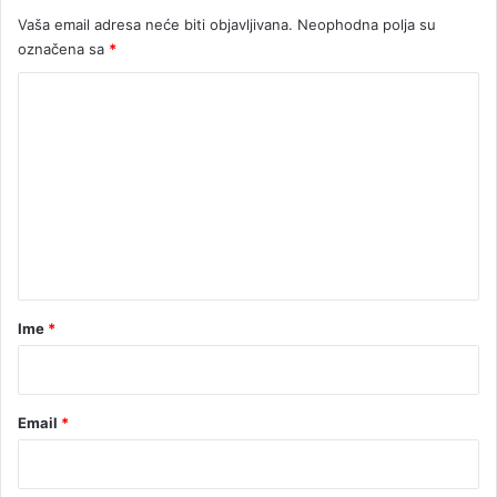
Vaša email adresa neće biti objavljivana.
Neophodna polja su
označena sa
*
K
o
m
e
n
t
a
r
Ime
*
*
Email
*