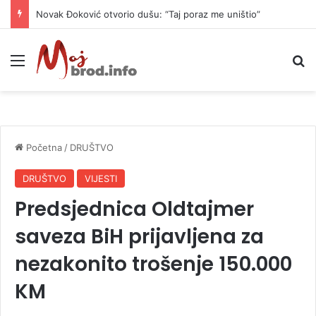
Danas naoblačenje uz lokalne pljuskove i blagi pad temperature
Meni
P
Početna
/
DRUŠTVO
DRUŠTVO
VIJESTI
Predsjednica Oldtajmer
saveza BiH prijavljena za
nezakonito trošenje 150.000
KM