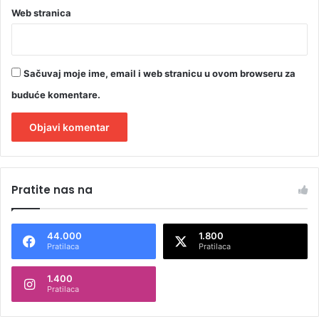
Web stranica
Sačuvaj moje ime, email i web stranicu u ovom browseru za
buduće komentare.
A
l
Pratite nas na
t
e
44.000
1.800
r
Pratilaca
Pratilaca
n
1.400
a
Pratilaca
t