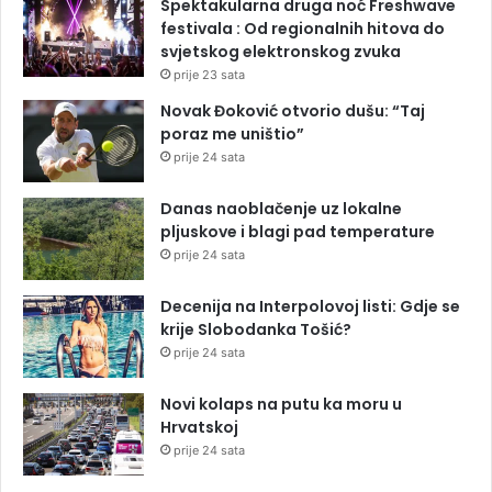
Spektakularna druga noć Freshwave
festivala : Od regionalnih hitova do
svjetskog elektronskog zvuka
prije 23 sata
Novak Đoković otvorio dušu: “Taj
poraz me uništio”
prije 24 sata
Danas naoblačenje uz lokalne
pljuskove i blagi pad temperature
prije 24 sata
Decenija na Interpolovoj listi: Gdje se
krije Slobodanka Tošić?
prije 24 sata
Novi kolaps na putu ka moru u
Hrvatskoj
prije 24 sata