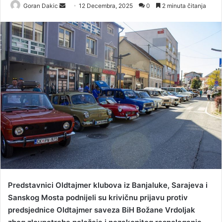
Goran Dakic
S
12 Decembra, 2025
0
2 minuta čitanja
e
n
d
a
n
e
m
a
i
l
Predstavnici Oldtajmer klubova iz Banjaluke, Sarajeva i
Sanskog Mosta podnijeli su krivičnu prijavu protiv
predsjednice Oldtajmer saveza BiH Božane Vrdoljak