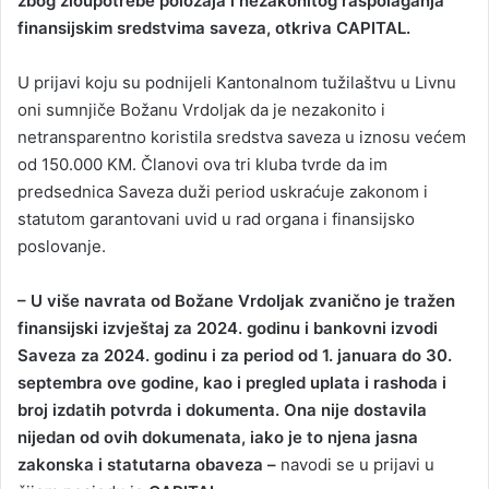
zbog zloupotrebe položaja i nezakonitog raspolaganja
finansijskim sredstvima saveza, otkriva CAPITAL.
U prijavi koju su podnijeli Kantonalnom tužilaštvu u Livnu
oni sumnjiče Božanu Vrdoljak da je nezakonito i
netransparentno koristila sredstva saveza u iznosu većem
od 150.000 KM. Članovi ova tri kluba tvrde da im
predsednica Saveza duži period uskraćuje zakonom i
statutom garantovani uvid u rad organa i finansijsko
poslovanje.
– U više navrata od Božane Vrdoljak zvanično je tražen
finansijski izvještaj za 2024. godinu i bankovni izvodi
Saveza za 2024. godinu i za period od 1. januara do 30.
septembra ove godine, kao i pregled uplata i rashoda i
broj izdatih potvrda i dokumenta. Ona nije dostavila
nijedan od ovih dokumenata, iako je to njena jasna
zakonska i statutarna obaveza –
navodi se u prijavi u