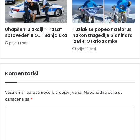
c
k
n
o
a
j
p
i
r
j
Uhapšeni u akciji “Trasa”
Tuzlak se popeo na Elbrus
o
e
sproveden u OJT Banjaluka
nakon tragedije planinara
m
p
iz BiH: Otkrio zamke
prije 11 sati
o
o
prije 11 sati
c
g
i
i
j
n
Komentariši
u
u
o
u
Vaša email adresa neće biti objavljivana.
Neophodna polja su
s
označena sa
*
a
o
K
b
r
o
a
m
ć
e
a