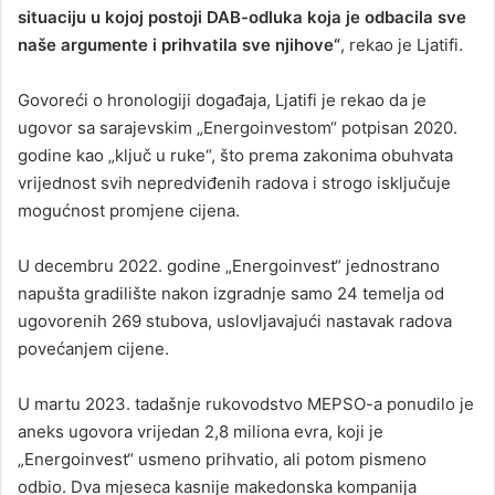
situaciju u kojoj postoji DAB-odluka koja je odbacila sve
naše argumente i prihvatila sve njihove“
, rekao je Ljatifi.
Govoreći o hronologiji događaja, Ljatifi je rekao da je
ugovor sa sarajevskim „Energoinvestom“ potpisan 2020.
godine kao „ključ u ruke“, što prema zakonima obuhvata
vrijednost svih nepredviđenih radova i strogo isključuje
mogućnost promjene cijena.
U decembru 2022. godine „Energoinvest“ jednostrano
napušta gradilište nakon izgradnje samo 24 temelja od
ugovorenih 269 stubova, uslovljavajući nastavak radova
povećanjem cijene.
U martu 2023. tadašnje rukovodstvo MEPSO-a ponudilo je
aneks ugovora vrijedan 2,8 miliona evra, koji je
„Energoinvest“ usmeno prihvatio, ali potom pismeno
odbio. Dva mjeseca kasnije makedonska kompanija