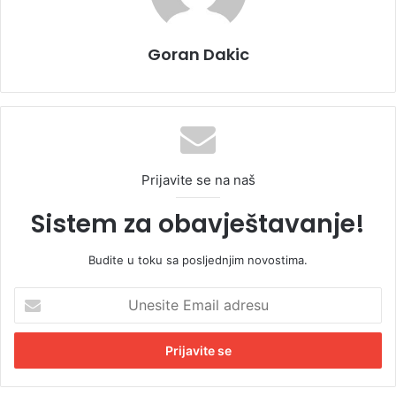
Goran Dakic
Prijavite se na naš
Sistem za obavještavanje!
Budite u toku sa posljednjim novostima.
U
n
e
s
i
t