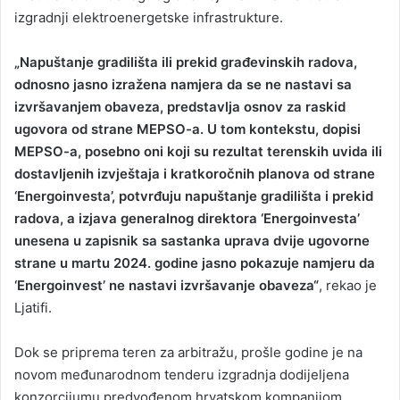
izgradnji elektroenergetske infrastrukture.
„Napuštanje gradilišta ili prekid građevinskih radova,
odnosno jasno izražena namjera da se ne nastavi sa
izvršavanjem obaveza, predstavlja osnov za raskid
ugovora od strane MEPSO-a. U tom kontekstu, dopisi
MEPSO-a, posebno oni koji su rezultat terenskih uvida ili
dostavljenih izvještaja i kratkoročnih planova od strane
‘Energoinvesta’, potvrđuju napuštanje gradilišta i prekid
radova, a izjava generalnog direktora ‘Energoinvesta’
unesena u zapisnik sa sastanka uprava dvije ugovorne
strane u martu 2024. godine jasno pokazuje namjeru da
‘Energoinvest’ ne nastavi izvršavanje obaveza“
, rekao je
Ljatifi.
Dok se priprema teren za arbitražu, prošle godine je na
novom međunarodnom tenderu izgradnja dodijeljena
konzorcijumu predvođenom hrvatskom kompanijom