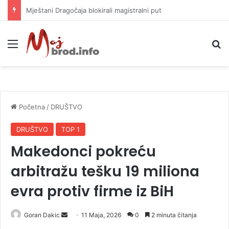
Helikopter ponovo gasi vatru u selima kod Trebinja
Meni
P
Početna
/
DRUŠTVO
DRUŠTVO
TOP 1
Makedonci pokreću
arbitražu tešku 19 miliona
evra protiv firme iz BiH
Goran Dakic
S
11 Maja, 2026
0
2 minuta čitanja
e