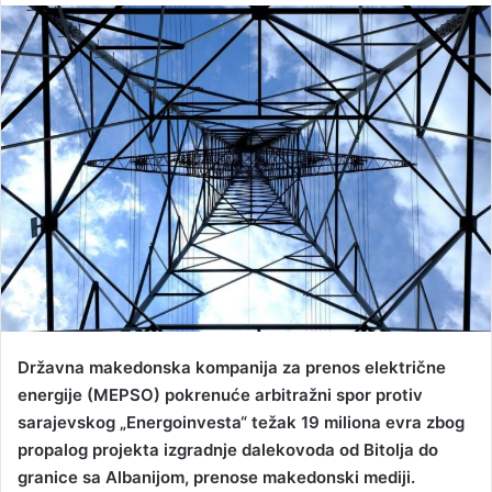
n
d
a
n
e
m
a
i
l
Državna makedonska kompanija za prenos električne
energije (MEPSO) pokrenuće arbitražni spor protiv
sarajevskog „Energoinvesta“ težak 19 miliona evra
zbog
propalog projekta izgradnje dalekovoda od Bitolja do
granice sa Albanijom, prenose makedonski mediji.