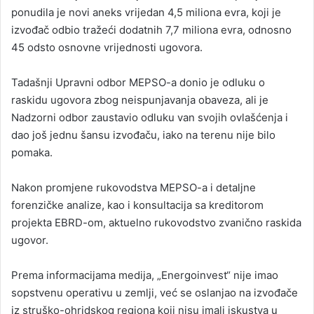
ponudila je novi aneks vrijedan 4,5 miliona evra, koji je
izvođač odbio tražeći dodatnih 7,7 miliona evra, odnosno
45 odsto osnovne vrijednosti ugovora.
Tadašnji Upravni odbor MEPSO-a donio je odluku o
raskidu ugovora zbog neispunjavanja obaveza, ali je
Nadzorni odbor zaustavio odluku van svojih ovlašćenja i
dao još jednu šansu izvođaču, iako na terenu nije bilo
pomaka.
Nakon promjene rukovodstva MEPSO-a i detaljne
forenzičke analize, kao i konsultacija sa kreditorom
projekta EBRD-om, aktuelno rukovodstvo zvanično raskida
ugovor.
Prema informacijama medija, „Energoinvest“ nije imao
sopstvenu operativu u zemlji, već se oslanjao na izvođače
iz struško-ohridskog regiona koji nisu imali iskustva u