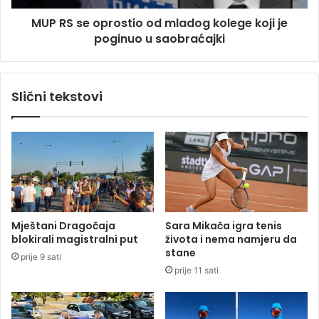
k
p
a
MUP RS se oprostio od mladog kolege koji je
r
,
poginuo u saobraćajki
o
A
s
g
t
e
i
Slični tekstovi
n
o
c
o
i
d
j
m
a
l
r
a
a
d
s
o
i
g
Mještani Dragočaja
Sara Mikača igra tenis
p
k
blokirali magistralni put
života i nema namjeru da
a
o
stane
prije 9 sati
n
l
prije 11 sati
o
e
v
g
a
e