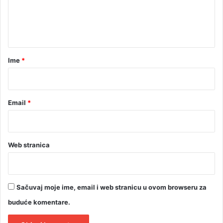
j
n
k
t
i
a
r
Ime
*
*
Email
*
Web stranica
Sačuvaj moje ime, email i web stranicu u ovom browseru za
buduće komentare.