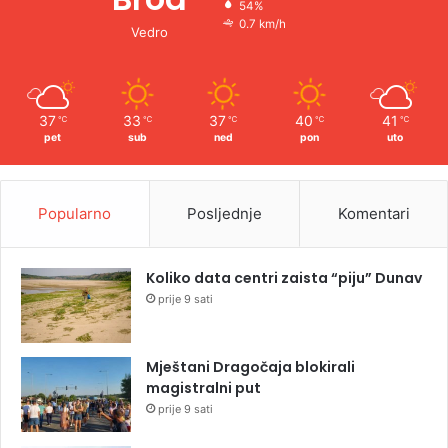
54%
0.7 km/h
Vedro
37
33
37
40
41
℃
℃
℃
℃
℃
pet
sub
ned
pon
uto
Popularno
Posljednje
Komentari
Koliko data centri zaista “piju” Dunav
prije 9 sati
Mještani Dragočaja blokirali
magistralni put
prije 9 sati