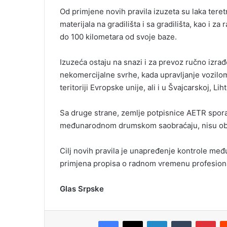
Od primjene novih pravila izuzeta su laka teret
materijala na gradilišta i sa gradilišta, kao i z
do 100 kilometara od svoje baze.
Izuzeća ostaju na snazi i za prevoz ručno izrađe
nekomercijalne svrhe, kada upravljanje vozilom
teritoriji Evropske unije, ali i u Švajcarskoj, Lih
Sa druge strane, zemlje potpisnice AETR spora
međunarodnom drumskom saobraćaju, nisu o
Cilj novih pravila je unapređenje kontrole međ
primjena propisa o radnom vremenu profesiona
Glas Srpske
Facebook
X
LinkedIn
Tumblr
Pinterest