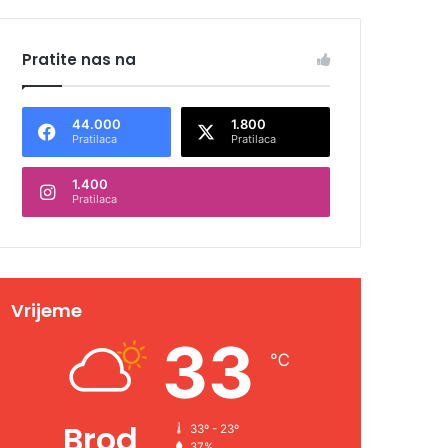
Pratite nas na
44.000
1.800
Pratilaca
Pratilaca
1.400
Pratilaca
Vrijeme
33
℃
Brod
33º - 23º
37%