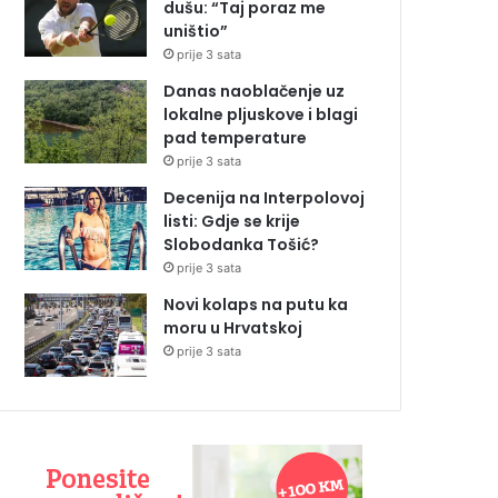
dušu: “Taj poraz me
uništio”
prije 3 sata
Danas naoblačenje uz
lokalne pljuskove i blagi
pad temperature
prije 3 sata
Decenija na Interpolovoj
listi: Gdje se krije
Slobodanka Tošić?
prije 3 sata
Novi kolaps na putu ka
moru u Hrvatskoj
prije 3 sata