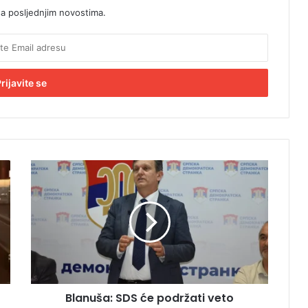
sa posljednjim novostima.
B
l
a
n
u
š
a
:
S
Blanuša: SDS će podržati veto
D