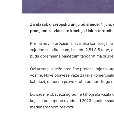
Za ulazak u Evropsku uniju od srijede, 1. jula
promjene za vlasnike kombija i lakih teretnih 
Prema novim propisima, sva laka komercijalna v
zajedno sa prikolicom, između 2,5 i 3,5 tone,
budu opremljena pametnim tahografima druge 
Ovi uređaji bilježe granične prelaze, mjesta ut
vožnje. Nove obaveze važe za laka komercijaln
kabotaži, odnosno prevoz robe unutar druge d
Do sada je obaveza ugradnje tahografa važila u
koja se postepeno uvode od 2023. godine sada 
međunarodnom prevozu.