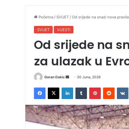
Početna
/
SVIJET
/
Od srijede na snazi nova pravil
SVIJET
VIJESTI
Od srijede na s
za ulazak u Evr
Goran Dakic
S
30 Juna, 2026
e
Facebook
X
LinkedIn
Tumblr
Pinterest
Reddit
VK
n
d
a
n
e
m