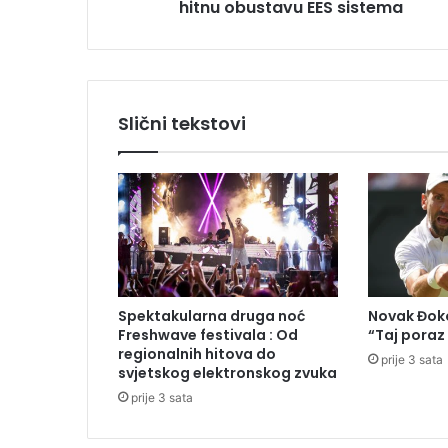
hitnu obustavu EES sistema
r
o
d
r
o
m
Slični tekstovi
i
m
a
:
R
i
m
t
r
Spektakularna druga noć
Novak Đoko
a
Freshwave festivala : Od
“Taj poraz
ž
regionalnih hitova do
prije 3 sata
i
svjetskog elektronskog zvuka
h
prije 3 sata
i
t
n