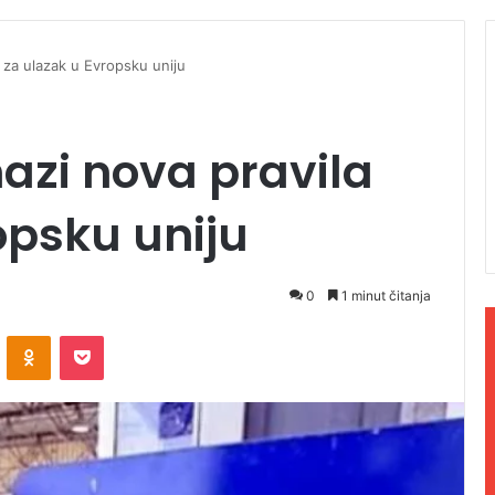
a za ulazak u Evropsku uniju
nazi nova pravila
opsku uniju
0
1 minut čitanja
ontakte
Odnoklassniki
Pocket