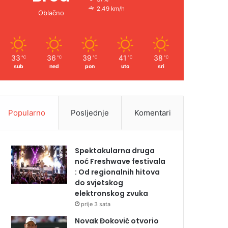
2.49 km/h
Oblačno
33
36
39
41
38
℃
℃
℃
℃
℃
sub
ned
pon
uto
sri
Popularno
Posljednje
Komentari
Spektakularna druga
noć Freshwave festivala
: Od regionalnih hitova
do svjetskog
elektronskog zvuka
prije 3 sata
Novak Đoković otvorio