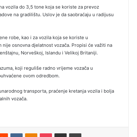
na vozila do 3,5 tone koja se koriste za prevoz
a radove na gradilištu. Uslov je da saobraćaju u radijusu
ne robe, kao i za vozila koja se koriste u
 nije osnovna djelatnost vozača. Propisi će važiti na
tenštajnu, Norveškoj, Islandu i Velikoj Britaniji.
zuma, koji reguliše radno vrijeme vozača u
buhvaćene ovom odredbom.
unarodnog transporta, praćenje kretanja vozila i bolja
lnih vozača.
Reddit
VKontakte
Odnoklassniki
Pocket
Podijeli putem Emaila
Odštampaj