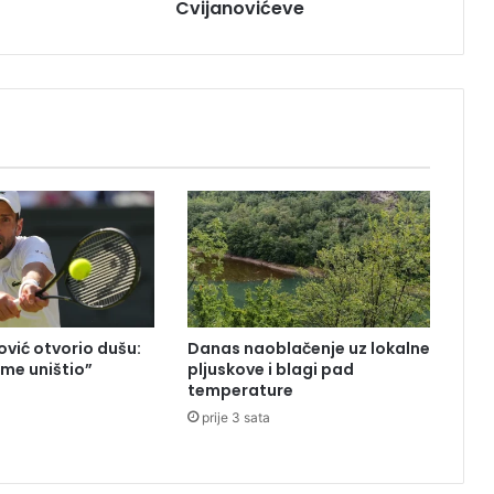
Cvijanovićeve
S
ć
e
p
o
d
r
ž
a
t
i
v
e
t
o
vić otvorio dušu:
Danas naoblačenje uz lokalne
C
 me uništio”
pljuskove i blagi pad
v
temperature
i
prije 3 sata
j
a
n
o