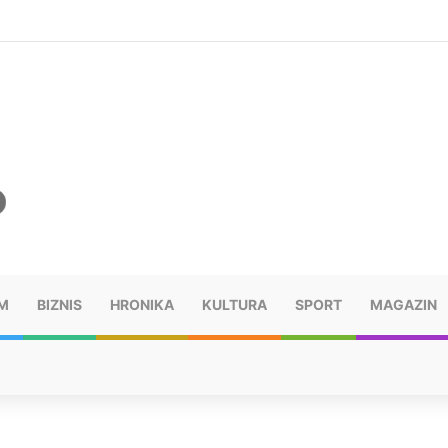
šu: “Taj poraz me uništio”
M
BIZNIS
HRONIKA
KULTURA
SPORT
MAGAZIN