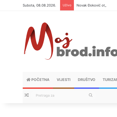
Subota, 08.08.2026.
Uživo
Novak Đoković otvorio du
POČETNA
VIJESTI
DRUŠTVO
TURIZA
Nasumični tekstovi
Pretraga
za